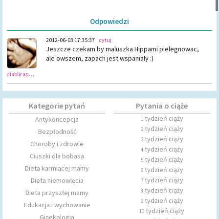
Odpowiedzi
2012-06-03 17:35:37
cytuj
Jeszcze czekam by maluszka Hippami pielegnowac,
ale owszem, zapach jest wspanialy :)
diablicapaulina
Kategorie pytań
Pytania o ciąże
tydzień ciąży
Antykoncepcja
1
tydzień ciąży
2
Bezpłodność
tydzień ciąży
3
Choroby i zdrowie
tydzień ciąży
4
Ciuszki dla bobasa
tydzień ciąży
5
Dieta karmiącej mamy
tydzień ciąży
6
tydzień ciąży
Dieta niemowlęcia
7
tydzień ciąży
8
Dieta przyszłej mamy
tydzień ciąży
9
Edukacja i wychowanie
tydzień ciąży
10
Ginekologia