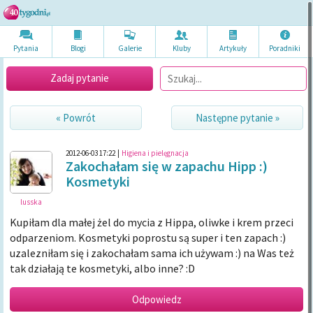
Pytania
Blogi
Galerie
Kluby
Artykuł
y
Poradni
ki
Zadaj pytanie
« Powrót
Następne pytanie »
2012-06-03 17:22
|
Higiena i pielęgnacja
Zakochałam się w zapachu Hipp :)
Kosmetyki
lusska
Kupiłam dla małej żel do mycia z Hippa, oliwke i krem przeci
odparzeniom. Kosmetyki poprostu są super i ten zapach :)
uzalezniłam się i zakochałam sama ich używam :) na Was też
tak działają te kosmetyki, albo inne? :D