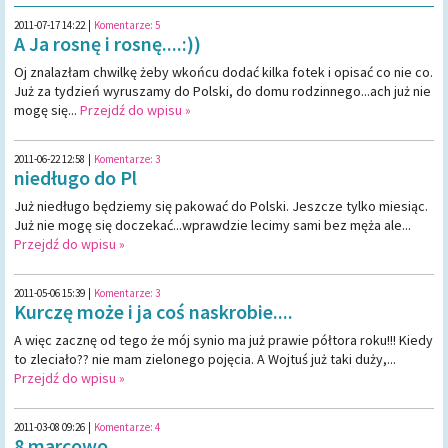
2011-07-17 14:22
|
Komentarze:
5
A Ja rosnę i rosnę....:))
Oj znalazłam chwilkę żeby wkońcu dodać kilka fotek i opisać co nie co.
Już za tydzień wyruszamy do Polski, do domu rodzinnego...ach już nie
mogę się...
Przejdź do wpisu »
2011-06-22 12:58
|
Komentarze:
3
niedługo do Pl
Już niedługo będziemy się pakować do Polski. Jeszcze tylko miesiąc.
Już nie mogę się doczekać...wprawdzie lecimy sami bez męża ale...
Przejdź do wpisu »
2011-05-06 15:39
|
Komentarze:
3
Kurczę może i ja coś naskrobie....
A więc zacznę od tego że mój synio ma już prawie półtora roku!!! Kiedy
to zleciało?? nie mam zielonego pojęcia. A Wojtuś już taki duży,...
Przejdź do wpisu »
2011-03-08 09:26
|
Komentarze:
4
8 marcowo....