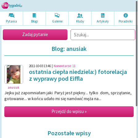
Pytania
Blogi
Galerie
Kluby
Artykuł
y
Poradni
ki
Zadaj pytanie
Blog: anusiak
2011-10-03 13:46
|
Komentarze:
11
ostatnia ciepła niedziela:) fotorelacja
z wyprawy pod Eiffla
anusiak
Jejku już zapomniałam jaki Paryż jest piękny... tylko dom, sprzątanie,
gotowanie... w końcu udało mi się namówić męża na...
Przejdź do wpisu »
Pozostałe wpisy