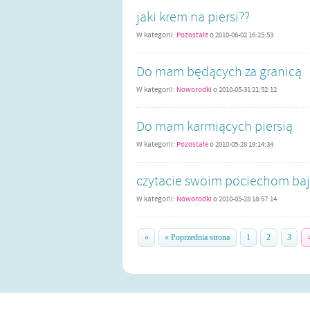
jaki krem na piersi??
W kategorii:
Pozostałe
o
2010-06-02 16:25:53
Do mam będących za granicą
W kategorii:
Noworodki
o
2010-05-31 21:52:12
Do mam karmiących piersią
W kategorii:
Pozostałe
o
2010-05-28 19:14:34
czytacie swoim pociechom baj
W kategorii:
Noworodki
o
2010-05-28 18:57:14
«
« Poprzednia strona
1
2
3