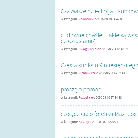
Czy Wasze dzieci piją z kubkó
W kategorii:
Noworodki
o
2010-08-18 14:47:09
cudowne chwile... jakie są wa
dzidziusiami?
W kategorii:
Uwagi i opinie
o
2010-08-14 10:48:09
Częsta kupka u 9 miesięcznego
W kategorii:
Niemowlęta
o
2010-08-12 16:52:43
proszę o pomoc
W kategorii:
Pozostałe
o
2010-08-06 17:34:38
co sądzicie o foteliku Maxi Cos
W kategorii:
Zakupy
o
2010-08-02 10:29:21