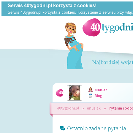
anusiak
Blog
40tygodni.pl
»
anusiak
»
Pytania i odp
Ostatnio zadane pytania