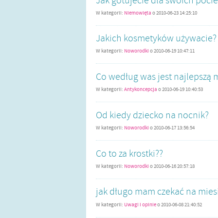
Jak gotujecie dla swoich poci
W kategorii:
Niemowlęta
o
2010-06-23 14:25:10
Jakich kosmetyków używacie?
W kategorii:
Noworodki
o
2010-06-19 10:47:11
Co według was jest najlepszą
W kategorii:
Antykoncepcja
o
2010-06-19 10:40:53
Od kiedy dziecko na nocnik?
W kategorii:
Noworodki
o
2010-06-17 13:56:54
Co to za krostki??
W kategorii:
Noworodki
o
2010-06-16 20:57:18
jak długo mam czekać na mies
W kategorii:
Uwagi i opinie
o
2010-06-08 21:40:52