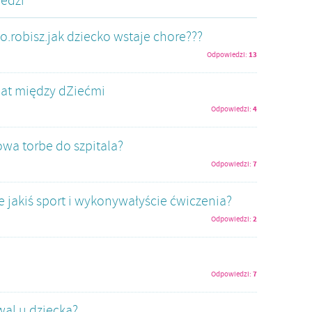
edzi
.robisz.jak dziecko wstaje chore???
13
Odpowiedzi:
lat między dZiećmi
4
Odpowiedzi:
wa torbe do szpitala?
7
Odpowiedzi:
ie jakiś sport i wykonywałyście ćwiczenia?
2
Odpowiedzi:
7
Odpowiedzi:
al u dziecka?