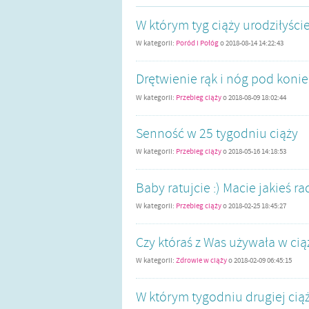
W którym tyg ciąży urodziłyści
W kategorii:
Poród i Połóg
o
2018-08-14 14:22:43
Drętwienie rąk i nóg pod koniec
W kategorii:
Przebieg ciąży
o
2018-08-09 18:02:44
Senność w 25 tygodniu ciąży
W kategorii:
Przebieg ciąży
o
2018-05-16 14:18:53
Baby ratujcie :) Macie jakieś r
W kategorii:
Przebieg ciąży
o
2018-02-25 18:45:27
Czy któraś z Was używała w ci
W kategorii:
Zdrowie w ciąży
o
2018-02-09 06:45:15
W którym tygodniu drugiej ciąż