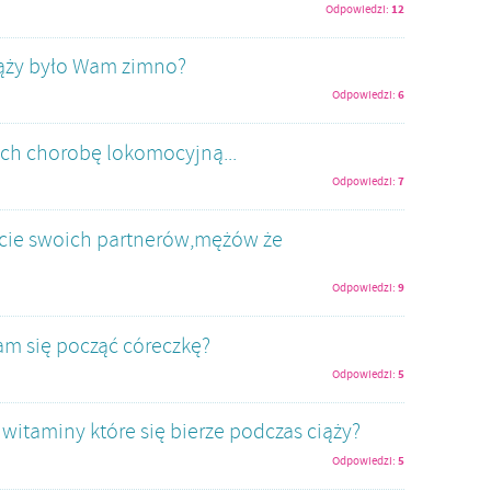
12
Odpowiedzi:
iąży było Wam zimno?
6
Odpowiedzi:
ch chorobę lokomocyjną...
7
Odpowiedzi:
cie swoich partnerów,mężów że
9
Odpowiedzi:
am się począć córeczkę?
5
Odpowiedzi:
witaminy które się bierze podczas ciąży?
5
Odpowiedzi: