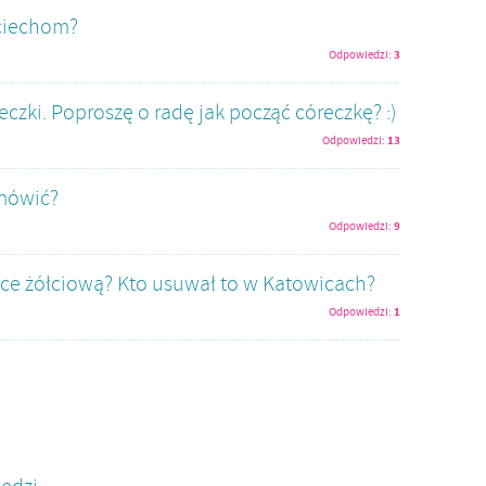
ociechom?
3
Odpowiedzi:
zki. Poproszę o radę jak począć córeczkę? :)
13
Odpowiedzi:
 mówić?
9
Odpowiedzi:
ice żółciową? Kto usuwał to w Katowicach?
1
Odpowiedzi: