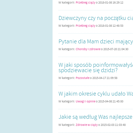
W kategorii:
Przebieg ciąży
o
2018-01-08 16:29:12
Dziewczyny czy na początku c
W kategorii:
Przebieg ciąży
o
2018-01-08 12:48:53
Pytanie dla Mam dzieci mający
W kategorii:
Choroby i zdrowie
o
2015-07-20 21:04:30
W jaki sposób poinformowałyś
spodziewacie się dzidzi?
W kategorii:
Pozostałe
o
2015-04-17 21:09:58
W jakim okresie cyklu udało W
W kategorii:
Uwagi i opinie
o
2015-04-08 21:45:00
Jakie są według Was najlepsze 
W kategorii:
Zdrowie w ciąży
o
2015-02-03 11:03:48