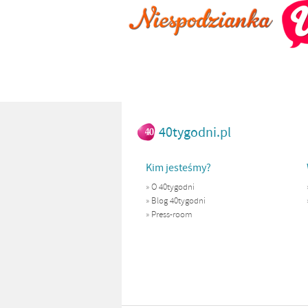
40tygodni.pl
Kim jesteśmy?
»
O 40tygodni
»
Blog 40tygodni
»
Press-room