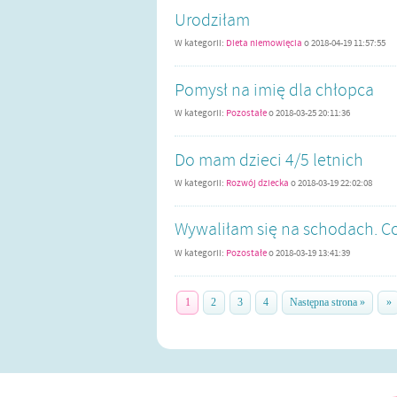
Urodziłam
W kategorii:
Dieta niemowlęcia
o
2018-04-19 11:57:55
Pomysł na imię dla chłopca
W kategorii:
Pozostałe
o
2018-03-25 20:11:36
Do mam dzieci 4/5 letnich
W kategorii:
Rozwój dziecka
o
2018-03-19 22:02:08
Wywaliłam się na schodach. Co
W kategorii:
Pozostałe
o
2018-03-19 13:41:39
1
2
3
4
Następna strona »
»