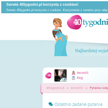
becia553
Blog
40tygodni.pl
»
becia553
»
Pytania i od
Ostatnio zadane pytania