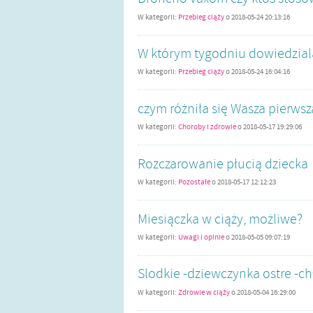
W kategorii:
Przebieg ciąży
o
2018-05-24 20:13:16
W którym tygodniu dowiedzialaa
W kategorii:
Przebieg ciąży
o
2018-05-24 16:04:16
czym różniła się Wasza pierwsz
W kategorii:
Choroby i zdrowie
o
2018-05-17 19:29:06
Rozczarowanie płucią dziecka
W kategorii:
Pozostałe
o
2018-05-17 12:12:23
Miesiączka w ciąży, możliwe?
W kategorii:
Uwagi i opinie
o
2018-05-05 09:07:19
Slodkie -dziewczynka ostre -ch
W kategorii:
Zdrowie w ciąży
o
2018-05-04 16:29:00