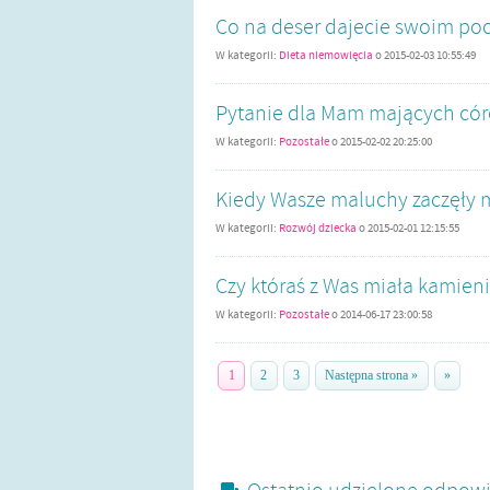
Co na deser dajecie swoim p
W kategorii:
Dieta niemowlęcia
o
2015-02-03 10:55:49
Pytanie dla Mam mających córec
W kategorii:
Pozostałe
o
2015-02-02 20:25:00
Kiedy Wasze maluchy zaczęły
W kategorii:
Rozwój dziecka
o
2015-02-01 12:15:55
Czy któraś z Was miała kamien
W kategorii:
Pozostałe
o
2014-06-17 23:00:58
1
2
3
Następna strona »
»