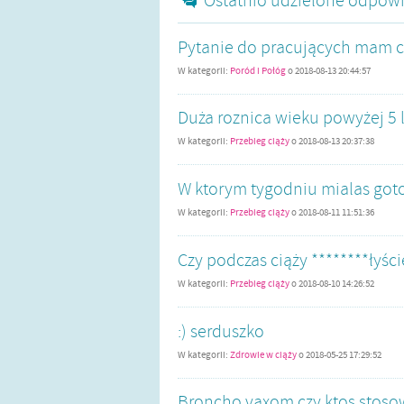
Ostatnio udzielone odpowi
Pytanie do pracujących mam co
W kategorii:
Poród i Połóg
o
2018-08-13 20:44:57
Duża roznica wieku powyżej 5 
W kategorii:
Przebieg ciąży
o
2018-08-13 20:37:38
W ktorym tygodniu mialas goto
W kategorii:
Przebieg ciąży
o
2018-08-11 11:51:36
Czy podczas ciąży ********łyśc
W kategorii:
Przebieg ciąży
o
2018-08-10 14:26:52
:) serduszko
W kategorii:
Zdrowie w ciąży
o
2018-05-25 17:29:52
Broncho vaxom czy ktos stosow