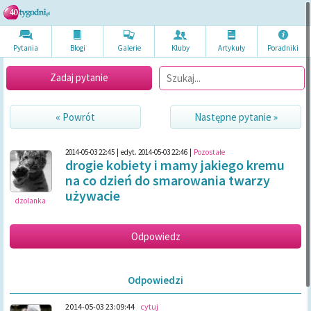
Pytania
Blogi
Galerie
Kluby
Artykuł
y
Poradni
ki
Zadaj pytanie
« Powrót
Następne pytanie »
2014-05-03 22:45
|
edyt. 2014-05-03 22:46
|
Pozostałe
drogie kobiety i mamy jakiego kremu
na co dzień do smarowania twarzy
używacie
dzolanka
Odpowiedzi
2014-05-03 23:09:44
cytuj