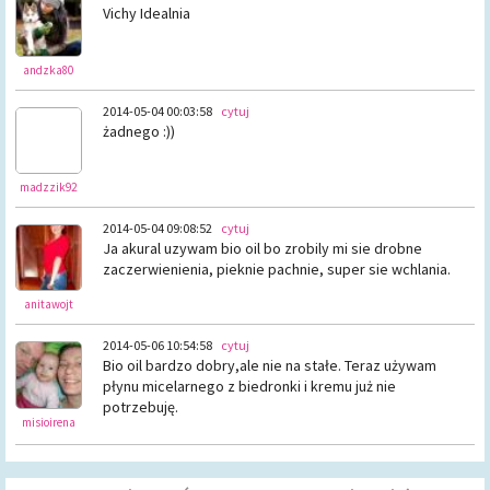
Vichy Idealnia
andzka80
2014-05-04 00:03:58
cytuj
żadnego :))
madzzik92
2014-05-04 09:08:52
cytuj
Ja akural uzywam bio oil bo zrobily mi sie drobne
zaczerwienienia, pieknie pachnie, super sie wchlania.
anitawojt
2014-05-06 10:54:58
cytuj
Bio oil bardzo dobry,ale nie na stałe. Teraz używam
płynu micelarnego z biedronki i kremu już nie
potrzebuję.
misioirena