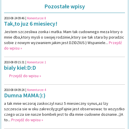
Pozostałe wpisy
2010-08-24 09:46
|
Komentarze:
8
Tak,to juz 6 miesiecy!
Jestem szczesliwa zonka i matka. Mam tak cudownego meza ktory o
mnie dba,ktory mysli o swojej rodzinie,ktory sie tak stara by poradzic
sobie z nowym wyzwaniem jakim jest DZIDZIUS:) Wspaniele...
Przejdź
do wpisu »
2010-08-09 15:31
|
Komentarze:
1
bialy kiel:D:D
Przejdź do wpisu »
2010-08-04 09:24
|
Komentarze:
4
Dumna MAMA:):)
a tak mnie wczoraj zaskoczyl nasz 5 miesieczny synus,az lzy
szczescia sie w oku zakrecily;p;pFajnie jest obserwowac to wszystko
czego ucza sie nasze bombeli jest to dla mnie cudowne doznanie..;)A
to...
Przejdź do wpisu »