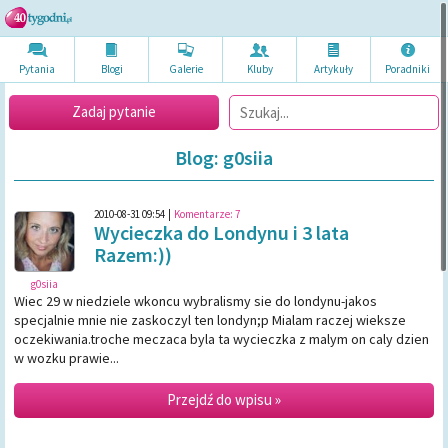
Pytania
Blogi
Galerie
Kluby
Artykuł
y
Poradni
ki
Zadaj pytanie
Blog: g0siia
2010-08-31 09:54
|
Komentarze:
7
Wycieczka do Londynu i 3 lata
Razem:))
g0siia
Wiec 29 w niedziele wkoncu wybralismy sie do londynu-jakos
specjalnie mnie nie zaskoczyl ten londyn;p Mialam raczej wieksze
oczekiwania.troche meczaca byla ta wycieczka z malym on caly dzien
w wozku prawie...
Przejdź do wpisu »