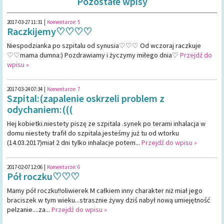
Pozostałe wpisy
2017-03-27 11:31
|
Komentarze:
5
Raczkijemy♡♡♡♡
Niespodzianka po szpitalu od synusia♡♡♡ Od wczoraj raczkuje
♡♡mama dumna:) Pozdrawiamy i życzymy miłego dnia♡
Przejdź do
wpisu »
2017-03-24 07:34
|
Komentarze:
7
Szpital:(zapalenie oskrzeli problem z
odychaniem:(((
Hej kobietki.niestety piszę ze szpitala .synek po terami inhalacja w
domu niestety trafił do szpitala.jesteśmy już tu od wtorku
(14.03.2017)miał 2 dni tylko inhalacje potem...
Przejdź do wpisu »
2017-02-07 12:06
|
Komentarze:
6
Pół roczku♡♡♡
Mamy pół roczku!!oliwierek M całkiem inny charakter niż miał jego
braciszek w tym wieku...strasznie żywy dziś nabył nową umiejętność
pelzanie....za...
Przejdź do wpisu »