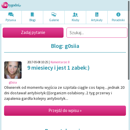
Pytania
Blogi
Galerie
Kluby
Artykuł
y
Poradni
ki
Zadaj pytanie
Blog: g0siia
2017-05-08 10:25
|
Komentarze:
8
9 miesiecy i jest 1 zabek:)
g0siia
Oliwierek od momentu wyjścia ze szpitala ciągle cos łapię....jednak 20
dni dostawał antybiotyk:(((organizm osłabiony..2 tyg przerwy i
zapalenia gardła kolejny antybiotyk...
Przejdź do wpisu »