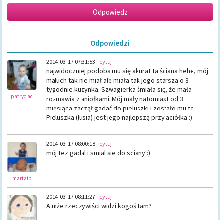
Odpowiedzi
2014-03-17 07:31:53
cytuj
najwidoczniej podoba mu się akurat ta ściana hehe, mój
maluch tak nie miał ale miała tak jego starsza o 3
tygodnie kuzynka. Szwagierka śmiała się, że mała
patrycjac
rozmawia z aniołkami. Mój mały natomiast od 3
miesiąca zaczął gadać do pieluszki i zostało mu to.
Pieluszka (lusia) jest jego najlepszą przyjaciółką :)
2014-03-17 08:00:18
cytuj
mój tez gadal i smial sie do sciany :)
martatb
2014-03-17 08:11:27
cytuj
A mże rzeczywiści widzi kogoś tam?