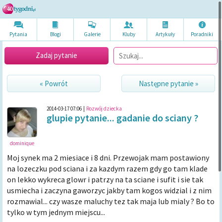
Pytania
Blogi
Galerie
Kluby
Artykuł
y
Poradni
ki
Zadaj pytanie
« Powrót
Następne pytanie »
2014-03-17 07:06
|
Rozwój dziecka
glupie pytanie... gadanie do sciany ?
dominique
Moj synek ma 2 miesiace i 8 dni. Przewojak mam postawiony
na lozeczku pod sciana i za kazdym razem gdy go tam klade
on lekko wykreca glowr i patrzy na ta sciane i sufit i sie tak
usmiecha i zaczyna gaworzyc jakby tam kogos widzial i z nim
rozmawial... czy wasze maluchy tez tak maja lub mialy ? Bo to
tylko w tym jednym miejscu...