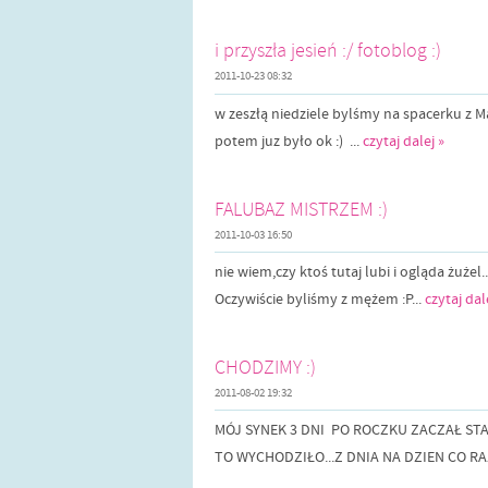
i przyszła jesień :/ fotoblog :)
2011-10-23 08:32
w zeszłą niedziele bylśmy na spacerku z M
potem juz było ok :) ...
czytaj dalej »
FALUBAZ MISTRZEM :)
2011-10-03 16:50
nie wiem,czy ktoś tutaj lubi i ogląda żuże
Oczywiście byliśmy z mężem :P...
czytaj dal
CHODZIMY :)
2011-08-02 19:32
MÓJ SYNEK 3 DNI PO ROCZKU ZACZAŁ STA
TO WYCHODZIŁO...Z DNIA NA DZIEN CO RAZ