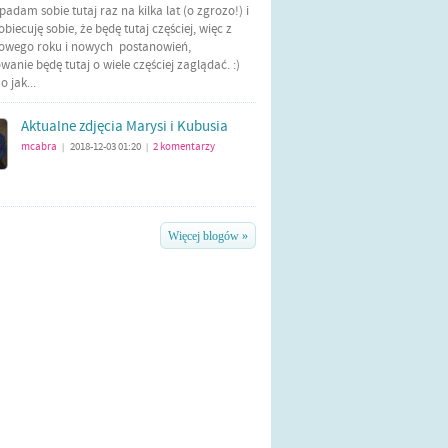
Wpadam sobie tutaj raz na kilka lat (o zgrozo!) i
biecuję sobie, że będę tutaj częściej, więc z
nowego roku i nowych postanowień,
anie będę tutaj o wiele częściej zaglądać. :)
 jak...
Aktualne zdjęcia Marysi i Kubusia
mcabra
2018-12-03 01:20
2
komentarzy
|
|
Więcej blogów »