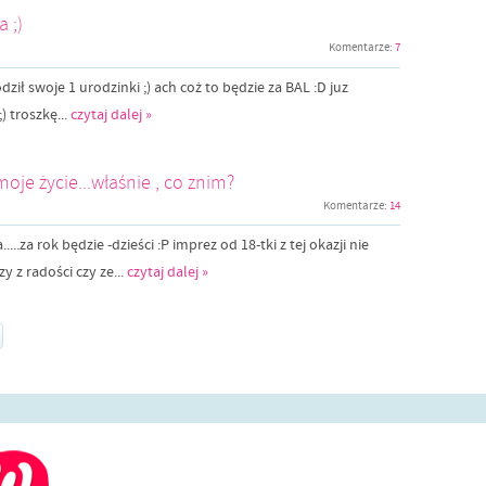
a ;)
Komentarze:
7
dził swoje 1 urodzinki ;) ach coż to będzie za BAL :D juz
) troszkę...
czytaj dalej »
moje życie...właśnie , co znim?
Komentarze:
14
.....za rok będzie -dzieści :P imprez od 18-tki z tej okazji nie
y z radości czy ze...
czytaj dalej »