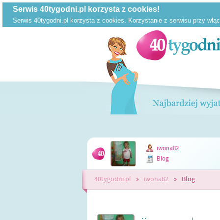
iwona82
Blog
40tygodni.pl
»
iwona82
»
Blog