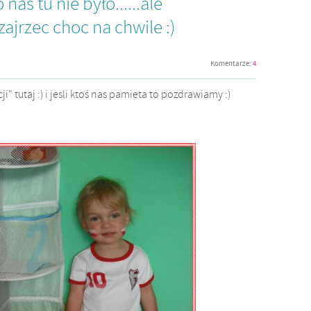
nas tu nie było......ale
ajrzec choc na chwile :)
Komentarze:
4
ji" tutaj :) i jesli ktoś nas pamieta to pozdrawiamy :)