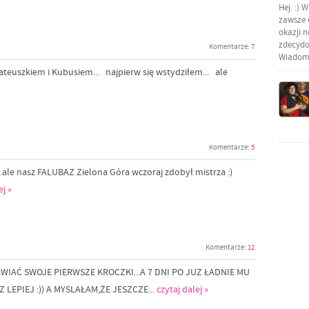
Hej. :) 
zawsze o
okazji 
zdecydow
Komentarze:
7
Wiadomo
ateuszkiem i Kubusiem... najpierw się wstydziłem... ale
Komentarze:
5
l...ale nasz FALUBAZ Zielona Góra wczoraj zdobył mistrza :)
ej »
Komentarze:
12
WIAĆ SWOJE PIERWSZE KROCZKI...A 7 DNI PO JUZ ŁADNIE MU
 LEPIEJ :)) A MYSLAŁAM,ŻE JESZCZE...
czytaj dalej »