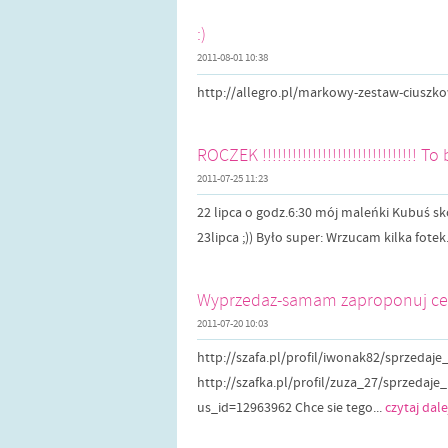
:)
2011-08-01 10:38
http://allegro.pl/markowy-zestaw-ciusz
ROCZEK !!!!!!!!!!!!!!!!!!!!!!!!!!!!!!! T
2011-07-25 11:23
22 lipca o godz.6:30 mój maleńki Kubuś sk
23lipca ;)) Było super: Wrzucam kilka fotek..
Wyprzedaz-samam zaproponuj ce
2011-07-20 10:03
http://szafa.pl/profil/iwonak82/sprzed
http://szafka.pl/profil/zuza_27/sprzedaje
us_id=12963962 Chce sie tego...
czytaj dale