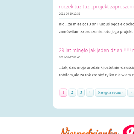
roczek tuż tuż...projekt zaproszeni
2011-06-19 10:36
nio....za miesiąc i 3 dni Kubuś będzie obcho
zamówiłam zaproszenia...oto jego projekt ;
29 lat minęło jak jeden dzień !!!!! 
2011-06-17 09:40
...tak, dziś moje urodzinki,ostetnie -dzieścia
robiłam,ale za rok zrobię! tylko nie wiem cz
1
2
3
4
Następna strona »
»