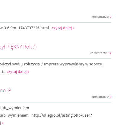
Komentarze:
0
kow-3-6-9m-i1743737226.html
czytaj dalej »
o był PIĘKNY Rok :')
Komentarze:
17
ończył swój 1 rok zycia ;* Impreze wyprawiliśmy w sobotę
.i...
czytaj dalej »
ne :P
Komentarze:
0
aje_lub_wymieniam
_lub_wymieniam http://allegro.pl/listing.php/user?
j »