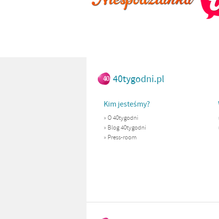
40tygodni.pl
Kim jesteśmy?
»
O 40tygodni
»
Blog 40tygodni
»
Press-room