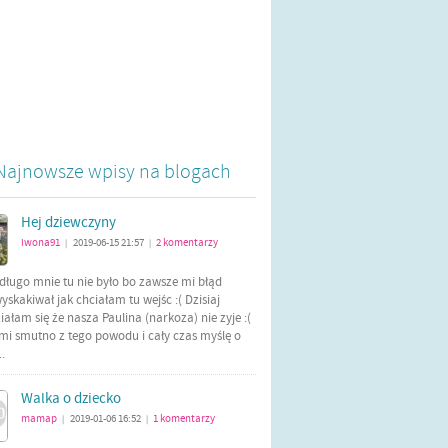
Najnowsze wpisy na blogach
Hej dziewczyny
iwona91
2019-06-15 21:57
2
komentarzy
|
|
długo mnie tu nie było bo zawsze mi błąd
yskakiwał jak chciałam tu wejśc :( Dzisiaj
ałam się że nasza Paulina (narkoza) nie zyje :(
mi smutno z tego powodu i cały czas myślę o
..
Walka o dziecko
mamap
2019-01-06 16:52
1
komentarzy
|
|