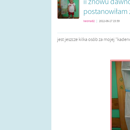
ii znowu dawno 
postanowiłam z
iwona82
|
2012-06-17 15:59
jest jeszcze kilka osób za mojej "kadenc