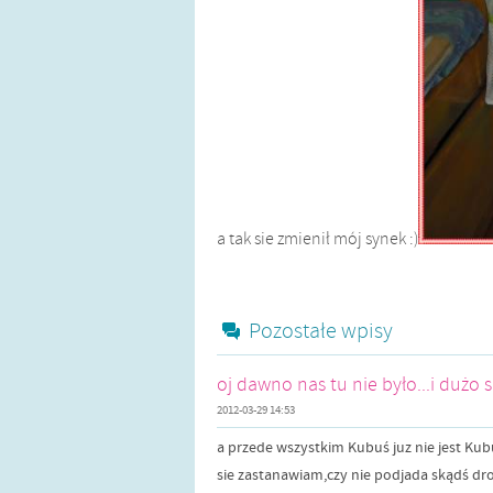
a tak sie zmienił mój synek :)
Pozostałe wpisy
oj dawno nas tu nie było...i dużo si
2012-03-29 14:53
a przede wszystkim Kubuś juz nie jest Kub
sie zastanawiam,czy nie podjada skądś dro