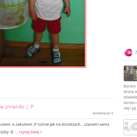
Bardzo 
strony w
dowiedzi
bardzo 
e zmieniło ;) :P
niej i jej.
Komentarze:
5
usiem, a Jakubem ;P rośnie jak na drożdzach....czasami sama
żdży :D ...
czytaj dalej »