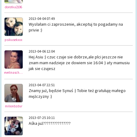
dorotka2106
2013-04-04 07:49
Wysłałam ci zaproszenie, akceptuj to pogadamy na
privie :)
psikusekxxx
2013-04-06 12:04
Hej Asiu :) czuc czuje sie dobrze,ale plci jeszcze nie
znam mam nadzieje ze dowiem sie 16.04 :) aty mamusiu
jak sie czujesz
evelinaschlapka
2013-04-07 22:51
Znamy już, będzie Synuś :) Tobie też gratuluję małego
mężczyzny :)
milionbzdur
2013-07-25 10:11
Aśka już???????????????