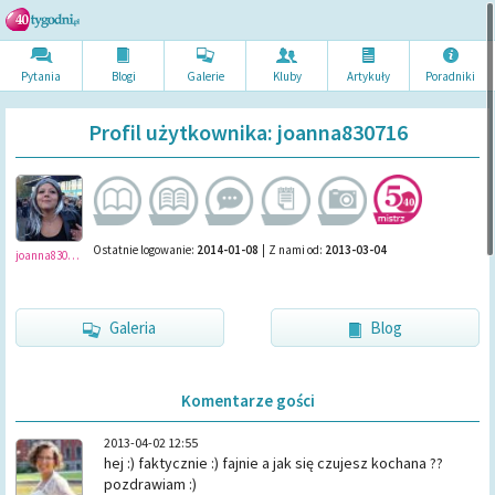
Pytania
Blogi
Galerie
Kluby
Artykuł
y
Poradni
ki
Profil użytkownika: joanna830716
Ostatnie logowanie:
2014-01-08
|
Z nami od:
2013-03-04
joanna830716
Galeria
Blog
Komentarze gości
2013-04-02 12:55
hej :) faktycznie :) fajnie a jak się czujesz kochana ??
pozdrawiam :)