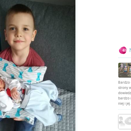
Bardzo 
strony w
dowiedzi
bardzo 
niej i jej.