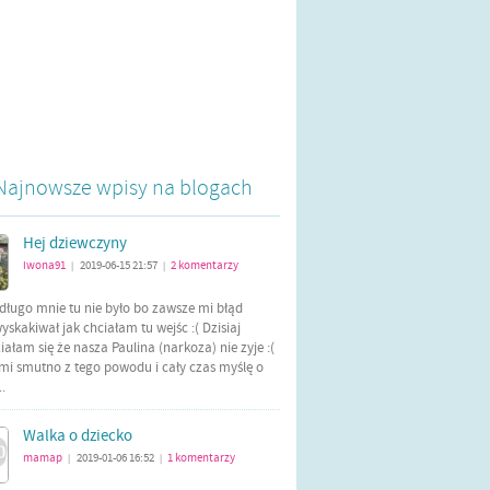
Najnowsze wpisy na blogach
Hej dziewczyny
iwona91
2019-06-15 21:57
2
komentarzy
|
|
długo mnie tu nie było bo zawsze mi błąd
yskakiwał jak chciałam tu wejśc :( Dzisiaj
ałam się że nasza Paulina (narkoza) nie zyje :(
mi smutno z tego powodu i cały czas myślę o
..
Walka o dziecko
mamap
2019-01-06 16:52
1
komentarzy
|
|