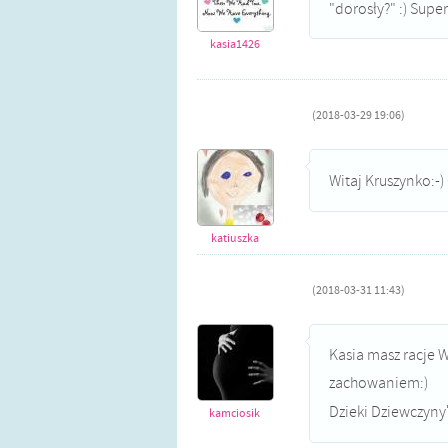
"dorosły?" :) Supe
kasia1426
(2018-03-29 19:06)
Witaj Kruszynko:-)
katiuszka
(2018-03-31 11:43)
Kasia masz racje W
zachowaniem:)
Dzieki Dziewczyny
kamciosik