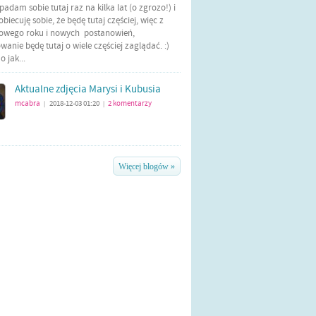
Wpadam sobie tutaj raz na kilka lat (o zgrozo!) i
biecuję sobie, że będę tutaj częściej, więc z
nowego roku i nowych postanowień,
anie będę tutaj o wiele częściej zaglądać. :)
 jak...
Aktualne zdjęcia Marysi i Kubusia
mcabra
2018-12-03 01:20
2
komentarzy
|
|
Więcej blogów »