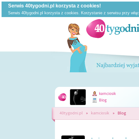
kamciosik
Blog
40tygodni.pl
»
kamciosik
»
Blog