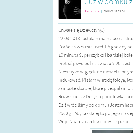
Już w domku z
kamciosik
|
2018-03-28 22:04
Chwalę się Dziewczyny:)
22.03.2018 zostałam mama po raz drug
Poród sn w sumie trwał 1,5 godziny o
10 minut:) Super szybko i bardziej bole
Piotruś przyszedł na świat o 9.20. Jes
Niestety ze względu na niewielki przy
indukować. Miałam w srodę foleya, który 
samoiste skurcze, które przespałam w 
Rozwarcie tez.Decyzja porodówka, pod
Dziś wróciliśmy do domu:) Jestem happy
2500 gr. Aby tak dalej to po jego niskie
Wojtuś bardzo zadowolony:) I spełnia si