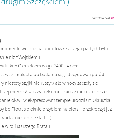
 drugim Szczęściem:)
Komentarze:
10
i.
d momentu wejscia na porodówke z czego partych było
śnie niż z Wojtkiem:)
t malutkim Okruszkiem waga 2400 i 47 cm.
rost wagi malucha po badaniu usg zdecydowali poród
niestety szyjki nie ruszył:( ale w nocy zaczeły sie
dużej mierze.A w czwartek rano skurcze mocne i czeste.
anie oksy i w ekspresowym tempie urodziłam Okruszka.
 bo Piotruś pieknie przybiera na piersi i przekroczył juz
j wadze nie bedzie śladu :)
e w roli starszego Brata:)