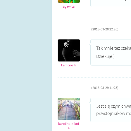
agawita
(2018-03-28 22:26)
Tak mnie tez czeka
Dziekuje:)
kamciosik
(2018-03-29 11:23)
Jest się czym chwa
przystojniaków ma
karolinainikol
a