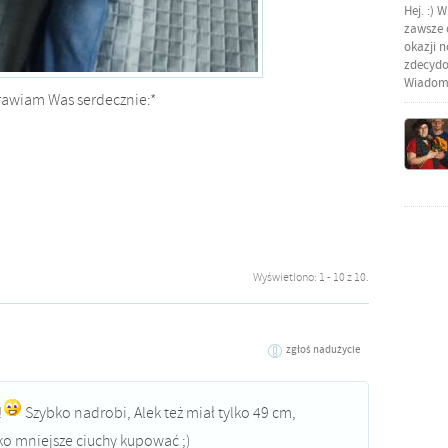
Hej. :) 
zawsze o
okazji 
zdecydow
Wiadomo
awiam Was serdecznie:*
Wyświetlono: 1 - 10 z 10.
zgłoś nadużycie
!
Szybko nadrobi, Alek też miał tylko 49 cm,
o mniejsze ciuchy kupować ;)