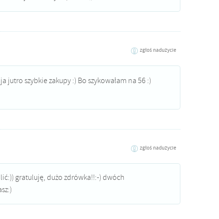
zgłoś nadużycie
ja jutro szybkie zakupy :) Bo szykowałam na 56 :)
zgłoś nadużycie
lić:)) gratuluję, dużo zdrówka!!:-) dwóch
sz:)