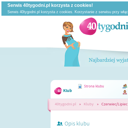
Strona klubu
Klub
40tygodni.pl
»
Kluby
»
Czerwiec/Lipiec 
Opis klubu