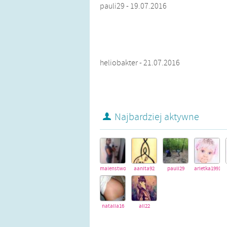
pauli29 - 19.07.2016
heliobakter - 21.07.2016
Najbardziej aktywne
malenstwo1993
aanita92
pauli29
arletka1991
natalia16
ali22