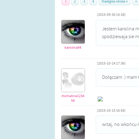
1
2
3
4
Następna strona »
»
(2015-09-30 14:38)
Jestem karolina 
spodziewaja sie m
karolina94
(2015-10-14 17:36)
Dołączam :) mam t
michalina1234
56
(2015-10-15 16:56)
witaj, no wkońcu 