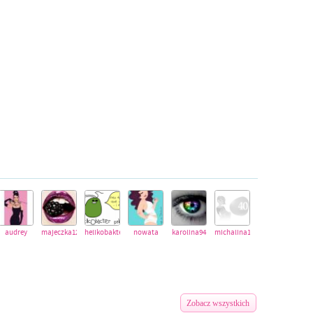
audrey
majeczka1232
helikobakter
nowata
karolina94
michalina123456
Zobacz wszystkich