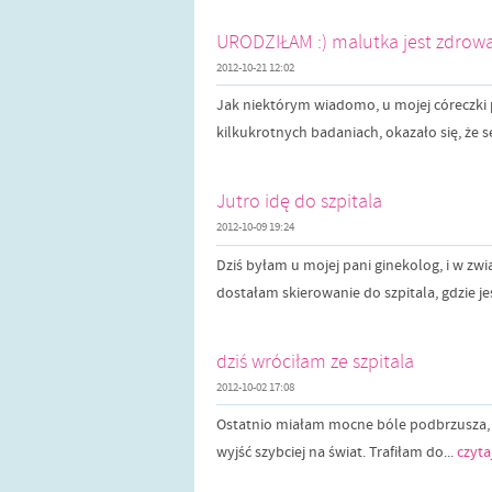
URODZIŁAM :) malutka jest zdrowa
2012-10-21 12:02
Jak niektórym wiadomo, u mojej córeczki 
kilkukrotnych badaniach, okazało się, że s
Jutro idę do szpitala
2012-10-09 19:24
Dziś byłam u mojej pani ginekolog, i w zw
dostałam skierowanie do szpitala, gdzie je
dziś wróciłam ze szpitala
2012-10-02 17:08
Ostatnio miałam mocne bóle podbrzusza, i t
wyjść szybciej na świat. Trafiłam do...
czyta