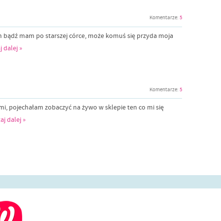
Komentarze:
5
m bądź mam po starszej córce, może komuś się przyda moja
j dalej »
Komentarze:
5
mi, pojechałam zobaczyć na żywo w sklepie ten co mi się
aj dalej »