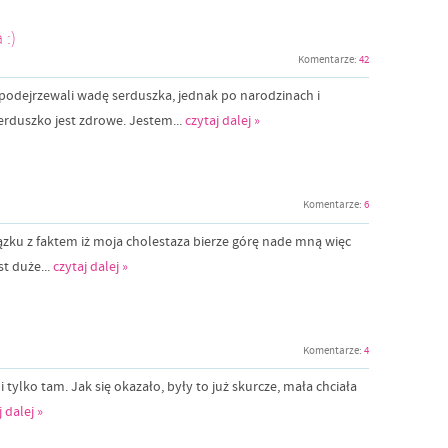
 :)
Komentarze:
42
podejrzewali wadę serduszka, jednak po narodzinach i
erduszko jest zdrowe. Jestem...
czytaj dalej »
Komentarze:
6
iązku z faktem iż moja cholestaza bierze górę nade mną więc
st duże...
czytaj dalej »
Komentarze:
4
ylko tam. Jak się okazało, były to już skurcze, mała chciała
j dalej »