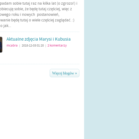
Wpadam sobie tutaj raz na kilka lat (o zgrozo!) i
biecuję sobie, że będę tutaj częściej, więc z
nowego roku i nowych postanowień,
anie będę tutaj o wiele częściej zaglądać. :)
 jak...
Aktualne zdjęcia Marysi i Kubusia
mcabra
2018-12-03 01:20
2
komentarzy
|
|
Więcej blogów »