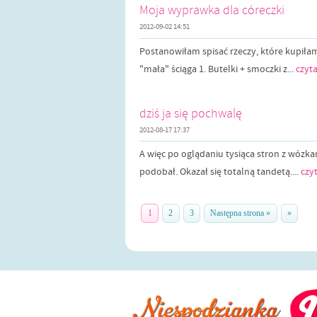
Moja wyprawka dla córeczki
2012-09-02 14:51
Postanowiłam spisać rzeczy, które kupiła
"mała" ściąga 1. Butelki + smoczki z...
czyta
dziś ja się pochwalę
2012-08-17 17:37
A więc po oglądaniu tysiąca stron z wózka
podobał. Okazał się totalną tandetą....
czyt
1
2
3
Następna strona »
»