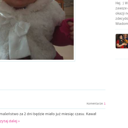
Hej. :) 
zawsze o
okazji 
zdecydow
Wiadomo
Komentarze:
1
 maleństwo za 2 dni będzie miało już miesiąc czasu. Kawał
zytaj dalej »