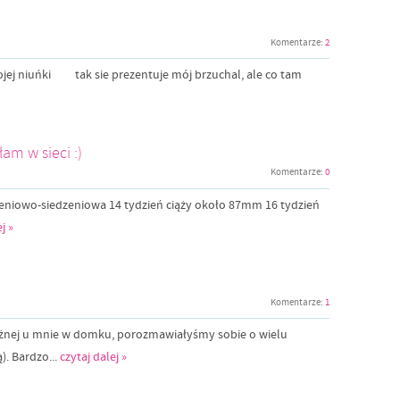
Komentarze:
2
mojej niuńki tak sie prezentuje mój brzuchal, ale co tam
am w sieci :)
Komentarze:
0
ieniowo-siedzeniowa 14 tydzień ciąży około 87mm 16 tydzień
j »
Komentarze:
1
ożnej u mnie w domku, porozmawiałyśmy sobie o wielu
). Bardzo...
czytaj dalej »