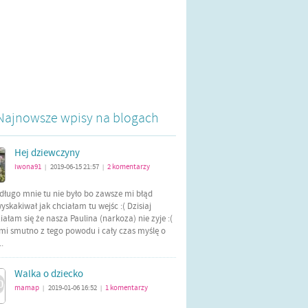
Najnowsze wpisy na blogach
Hej dziewczyny
iwona91
2019-06-15 21:57
2
komentarzy
|
|
długo mnie tu nie było bo zawsze mi błąd
yskakiwał jak chciałam tu wejśc :( Dzisiaj
ałam się że nasza Paulina (narkoza) nie zyje :(
mi smutno z tego powodu i cały czas myślę o
..
Walka o dziecko
mamap
2019-01-06 16:52
1
komentarzy
|
|