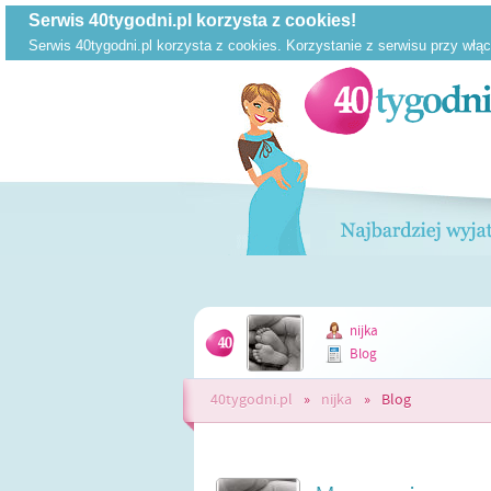
nijka
Blog
40tygodni.pl
»
nijka
»
Blog