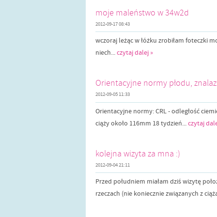
moje maleństwo w 34w2d
2012-09-17 08:43
wczoraj leżąc w łóżku zrobiłam foteczki 
niech...
czytaj dalej »
Orientacyjne normy płodu, znalazł
2012-09-05 11:33
Orientacyjne normy: CRL - odległość ciem
ciąży około 116mm 18 tydzień...
czytaj dale
kolejna wizyta za mna :)
2012-09-04 21:11
Przed południem miałam dziś wizytę poł
rzeczach (nie koniecznie związanych z ciążą