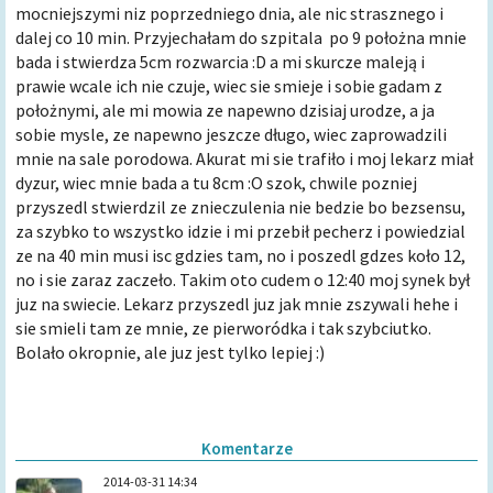
mocniejszymi niz poprzedniego dnia, ale nic strasznego i
dalej co 10 min. Przyjechałam do szpitala po 9 położna mnie
bada i stwierdza 5cm rozwarcia :D a mi skurcze maleją i
prawie wcale ich nie czuje, wiec sie smieje i sobie gadam z
położnymi, ale mi mowia ze napewno dzisiaj urodze, a ja
sobie mysle, ze napewno jeszcze długo, wiec zaprowadzili
mnie na sale porodowa. Akurat mi sie trafiło i moj lekarz miał
dyzur, wiec mnie bada a tu 8cm :O szok, chwile pozniej
przyszedl stwierdzil ze znieczulenia nie bedzie bo bezsensu,
za szybko to wszystko idzie i mi przebił pecherz i powiedzial
ze na 40 min musi isc gdzies tam, no i poszedl gdzes koło 12,
no i sie zaraz zaczeło. Takim oto cudem o 12:40 moj synek był
juz na swiecie. Lekarz przyszedl juz jak mnie zszywali hehe i
sie smieli tam ze mnie, ze pierworódka i tak szybciutko.
Bolało okropnie, ale juz jest tylko lepiej :)
Komentarze
2014-03-31 14:34