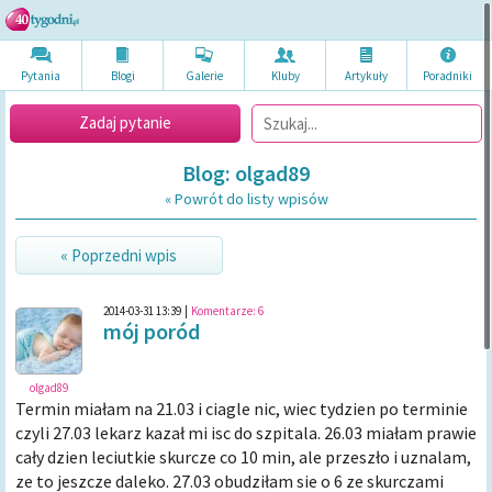
Pytania
Blogi
Galerie
Kluby
Artykuł
y
Poradni
ki
Zadaj pytanie
Blog: olgad89
« Powrót do listy wpisów
« Poprzedni wpis
2014-03-31 13:39
|
Komentarze:
6
mój poród
olgad89
Termin miałam na 21.03 i ciagle nic, wiec tydzien po terminie
czyli 27.03 lekarz kazał mi isc do szpitala. 26.03 miałam prawie
cały dzien leciutkie skurcze co 10 min, ale przeszło i uznalam,
ze to jeszcze daleko. 27.03 obudziłam sie o 6 ze skurczami