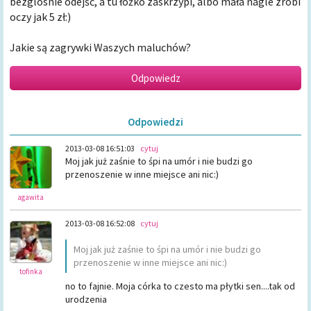
bezglosnie odejść, a tu łóżko zaskrzypi, albo mała nagle zrobi
oczy jak 5 zł:)
Jakie są zagrywki Waszych maluchów?
Odpowiedzi
2013-03-08 16:51:03
cytuj
Moj jak już zaśnie to śpi na umór i nie budzi go
przenoszenie w inne miejsce ani nic:)
agawita
2013-03-08 16:52:08
cytuj
Moj jak już zaśnie to śpi na umór i nie budzi go
przenoszenie w inne miejsce ani nic:)
tofinka
no to fajnie. Moja córka to czesto ma płytki sen....tak od
urodzenia