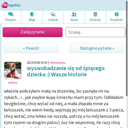
Pytania
Blogi
Galerie
Kluby
Artykuł
y
Poradni
ki
Zadaj pytanie
« Powrót
Następne pytanie »
2013-03-08 16:43
|
Niemowlęta
wyswobadzanie się od śpiącego
dziecka :) Wasze historie
tofinka
właśnie połozyłam małą na drzemkę, bo zasnęła mi na
rękach....i ...jak zwykle kupę śmiechu mam przy tym. Odkładam
bezgłośnie, chcę wstać od niej, a mała złapała mnie za
łańcuszek, nie wiem kiedy, wyjmuję jej mój łańcuszek z 3 palca,
chcę wstać, ona lekko sie ruszyła, patrzę a tu mój łancuszek
tym razem na drugim palcu:) Juz nie wspomnę, ile razy chcę