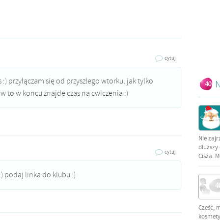
cytuj
 :) przyłączam się od przyszłego wtorku, jak tylko
N
w to w koncu znajde czas na cwiczenia :)
Nie zajr
dłuższy 
cytuj
Cisza. M
) podaj linka do klubu :)
Cześć, 
kosmetyc