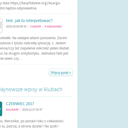
 taka https://kasyfiskalne.org/54,ergo-
html będzie odpowiednia
test- jak to interpretować?
2019-10-03 09:19
rudaa94
0
odpowiedzi
|
|
kobietki. Na wstepie witam ponownie. Zanim
tanie z tytułu nakreślę sytuację: 1. Jestem
iona/czy też zapalenie oskrzeli/ jeden diabeł,
uz na drugim antybiotyku. Jednakże fakt jest
 nie wiem czy...
Więcej pytań »
ajnowsze wpisy w klubach
CZERWIEC 2017
boszka89
2019-12-27 03:47
|
ko, Weroniko, po ponad roku z ciekawości
tu, patrzę, a strona działa!! No szok!!