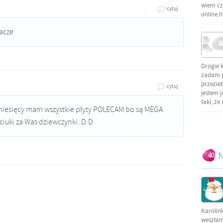
wiem czy
cytuj
online.
łacze
Drogie 
zadam py
przezieb
cytuj
jestem j
taki, że
3miesięcy mam wszystkie płyty POLECAM bo są MEGA
iuki za Was dziewczynki :D:D
N
Karolin
weszłam 