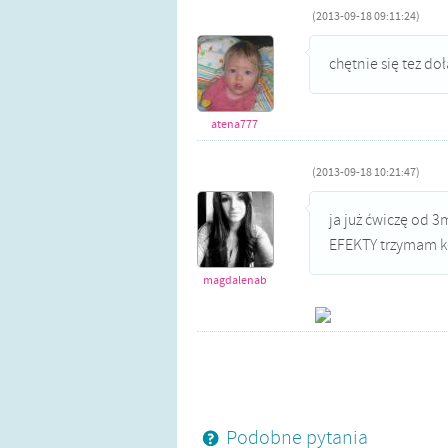
(2013-09-18 09:11:24)
chętnie się tez do
atena777
(2013-09-18 10:21:47)
ja już ćwiczę od 
EFEKTY trzymam kc
magdalenab
Podobne pytania