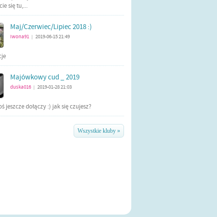
e się tu,...
Maj/Czerwiec/Lipiec 2018 :)
iwona91
2019-06-15 21:49
|
cje
Majówkowy cud _ 2019
duska016
2019-01-28 21:03
|
ś jeszcze dołączy :) jak się czujesz?
Wszystkie kluby »