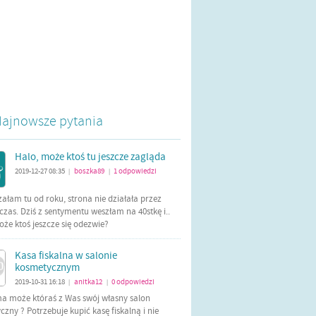
ajnowsze pytania
Halo, może ktoś tu jeszcze zagląda
2019-12-27 08:35
boszka89
1
odpowiedzi
|
|
załam tu od roku, strona nie działała przez
czas. Dziś z sentymentu weszłam na 40stkę i..
oże ktoś jeszcze się odezwie?
Kasa fiskalna w salonie
kosmetycznym
2019-10-31 16:18
anitka12
0
odpowiedzi
|
|
ma może któraś z Was swój własny salon
zny ? Potrzebuje kupić kasę fiskalną i nie