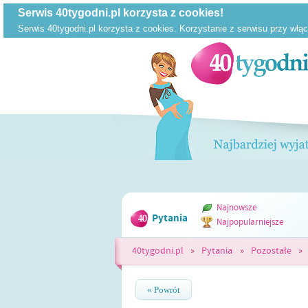
Najnowsze
Pytania
Najpopularniejsze
40tygodni.pl
»
Pytania
»
Pozostałe
»
« Powrót