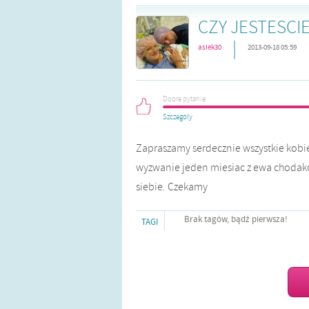
CZY JESTESCI
|
asiek30
2013-09-18 05:59
Dobre pytanie
Szczegóły
Zapraszamy serdecznie wszystkie kobie
wyzwanie jeden miesiac z ewa chodako
siebie. Czekamy
Brak tagów, bądź pierwsza!
TAGI