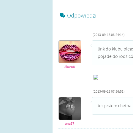
Odpowiedzi
(2013-09-18 06:24:14)
link do klubu pleas
pojade do rodzicó
8karo8
(2013-09-18 07:56:51)
tez jestem chetna :
ana87