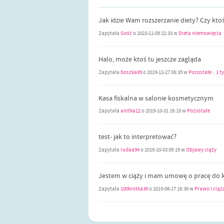
Jak idzie Wam rozszerzanie diety? Czy kto
Zapytała
Gość
o
2023-11-09 22:33
w
Dieta niemowlęcia
Halo, może ktoś tu jeszcze zagląda
Zapytała
boszka89
o
2019-12-27 08:35
w
Pozostałe
1 t
|
Kasa fiskalna w salonie kosmetycznym
Zapytała
anitka12
o
2019-10-31 16:18
w
Pozostałe
test- jak to interpretować?
Zapytała
rudaa94
o
2019-10-03 09:19
w
Objawy ciąży
Jestem w ciąży i mam umowę o pracę do k
Zapytała
100krotka36
o
2019-06-17 16:36
w
Prawo i ciąż