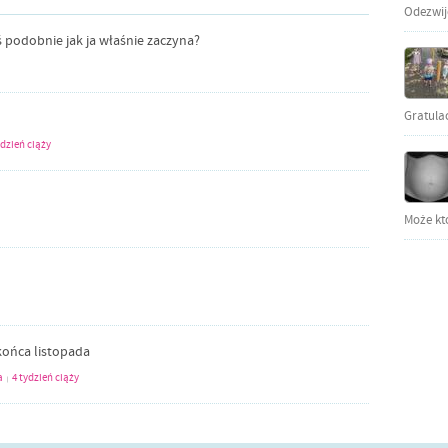
Odezwijci
ś podobnie jak ja właśnie zaczyna?
Gratula
ydzień ciąży
Może kto
ońca listopada
a
4 tydzień ciąży
|