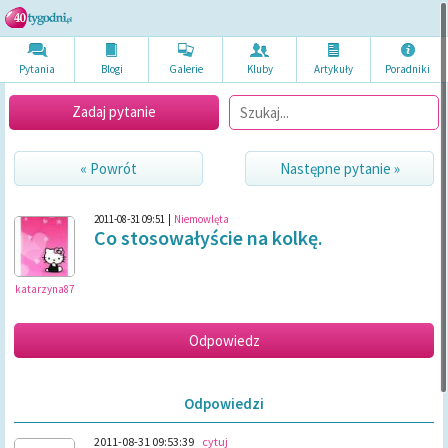
Pytania
Blogi
Galerie
Kluby
Artykuł
y
Poradni
ki
Zadaj pytanie
« Powrót
Następne pytanie »
2011-08-31 09:51
|
Niemowlęta
Co stosowałyście na kolkę.
katarzyna87
Odpowiedzi
2011-08-31 09:53:39
cytuj