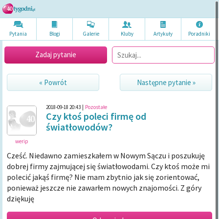
Pytania
Blogi
Galerie
Kluby
Artykuł
y
Poradni
ki
Zadaj pytanie
« Powrót
Następne pytanie »
2018-09-18 20:43
|
Pozostałe
Czy ktoś poleci firmę od
światłowodów?
werip
Cześć. Niedawno zamieszkałem w Nowym Sączu i poszukuję
dobrej firmy zajmującej się światłowodami. Czy ktoś może mi
polecić jakąś firmę? Nie mam zbytnio jak się zorientować,
ponieważ jeszcze nie zawarłem nowych znajomości. Z góry
dziękuję