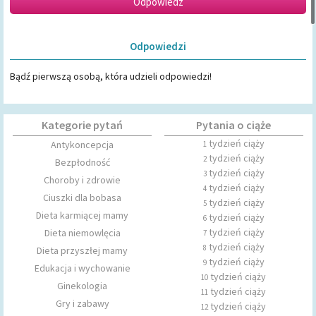
Odpowiedzi
Bądź pierwszą osobą, która udzieli odpowiedzi!
Kategorie pytań
Pytania o ciąże
tydzień ciąży
Antykoncepcja
1
tydzień ciąży
2
Bezpłodność
tydzień ciąży
3
Choroby i zdrowie
tydzień ciąży
4
Ciuszki dla bobasa
tydzień ciąży
5
Dieta karmiącej mamy
tydzień ciąży
6
tydzień ciąży
Dieta niemowlęcia
7
tydzień ciąży
8
Dieta przyszłej mamy
tydzień ciąży
9
Edukacja i wychowanie
tydzień ciąży
10
Ginekologia
tydzień ciąży
11
Gry i zabawy
tydzień ciąży
12