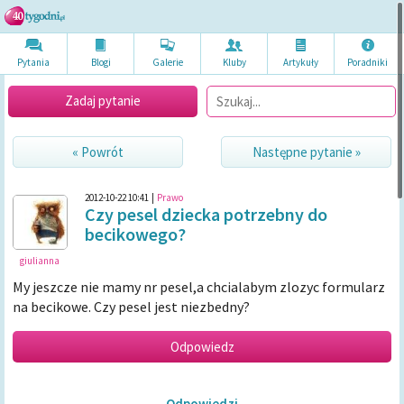
Pytania
Blogi
Galerie
Kluby
Artykuł
y
Poradni
ki
Zadaj pytanie
« Powrót
Następne pytanie »
2012-10-22 10:41
|
Prawo
Czy pesel dziecka potrzebny do
becikowego?
giulianna
My jeszcze nie mamy nr pesel,a chcialabym zlozyc formularz
na becikowe. Czy pesel jest niezbedny?
Odpowiedzi