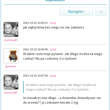
Następne ›
»
2012-10-22 10:43:23
cytuj
jak najbardziej bez niego nic nie zalatwisz
martunia85
2012-10-22 10:45:40
cytuj
W takim razie moje pytanie: Jak długo trzeba na niego
czekać? My już czekamy 3-ci tydzień..
giulianna
2012-10-22 10:47:58
cytuj
W takim razie moje pytanie: Jak długo trzeba na
niego czekać? My już czekamy 3-ci tydzień..
martunia85
to masakrycznie dlugo ...a dzwonilas dowiadywac sie
do urzedu?? ja czekalam niecale 2 tyg