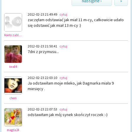
Następne ›
»
2012-02-23 21:49:49
cytuj
zaczęłam odstawiać jak miał 11 m-cy, całkowicie udało
się odstawić jak miał 13 m-cy :)
Konto zablokowane
2012-02-23 21:50:41
cytuj
7dni z przymusu...
iwa84
2012-02-23 22:03:10
cytuj
Ja odstawiłam moje mleko, jak Dagmarka miała 9
miesięcy .
cheri
2012-02-23 22:07:53
cytuj
odstawiłam jak mój synek skończył roczek :-)
magda24