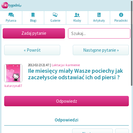
Pytania
Blogi
Galerie
Kluby
Artykuł
y
Poradni
ki
Zadaj pytanie
« Powrót
Następne pytanie »
2012-02-23 21:47
|
Laktacja i karmienie
Ile miesięcy miały Wasze pociechy jak
zaczełyscie odstawiać ich od piersi ?
katarzyna87
Odpowiedzi