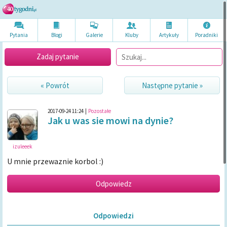
Pytania
Blogi
Galerie
Kluby
Artykuł
y
Poradni
ki
Zadaj pytanie
« Powrót
Następne pytanie »
2017-09-24 11:24
|
Pozostałe
Jak u was sie mowi na dynie?
izuleeek
U mnie przewaznie korbol :)
Odpowiedzi