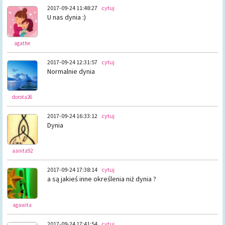
2017-09-24 11:48:27
cytuj
U nas dynia :)
agathe
2017-09-24 12:31:57
cytuj
Normalnie dynia
dorota26
2017-09-24 16:33:12
cytuj
Dynia
aanita92
2017-09-24 17:38:14
cytuj
a są jakieś inne określenia niż dynia ?
agawita
2017-09-24 17:41:54
cytuj