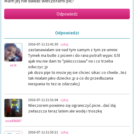
Mam jej nie dawać wieczorami pić?
Odpowiedzi
2016-07-11 21:41:30
cytuj
zastanawialam sie nad tym samym z tym ze umnie
Tymek ma butle z piciem i do rana potrafi wypic 0.5l
ajak mu nie dam to "piiiiicccciuuu" no i co trzeba
aicik
oduczyc ;p
jak duzo pije to moze jej sie chciec sikac co chwile...tez
tak mialam jako dziecko ;p a co do przedluzania
niespania to tez ie zdarzalo;)
2016-07-11 21:51:04
cytuj
Wieczorem powinno się ograniczyć picie...dać daj
zwłaszcza teraz latem ale wodę i troszkę
asia0000007
2016-07-11 21:53:21
cytuj