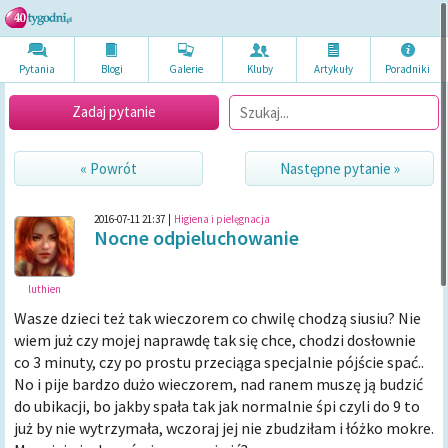
Pytania
Blogi
Galerie
Kluby
Artykuł
y
Poradni
ki
Zadaj pytanie
« Powrót
Następne pytanie »
2016-07-11 21:37
|
Higiena i pielęgnacja
Nocne odpieluchowanie
luthien
Wasze dzieci też tak wieczorem co chwilę chodzą siusiu? Nie
wiem już czy mojej naprawdę tak się chce, chodzi dosłownie
co 3 minuty, czy po prostu przeciąga specjalnie pójście spać..
No i pije bardzo dużo wieczorem, nad ranem muszę ją budzić
do ubikacji, bo jakby spała tak jak normalnie śpi czyli do 9 to
już by nie wytrzymała, wczoraj jej nie zbudziłam i łóżko mokre.