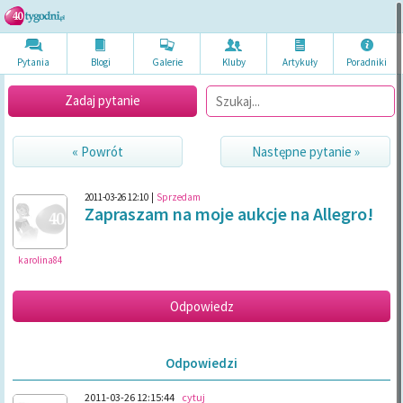
Pytania
Blogi
Galerie
Kluby
Artykuł
y
Poradni
ki
Zadaj pytanie
« Powrót
Następne pytanie »
2011-03-26 12:10
|
Sprzedam
Zapraszam na moje aukcje na Allegro!
karolina84
Odpowiedzi
2011-03-26 12:15:44
cytuj