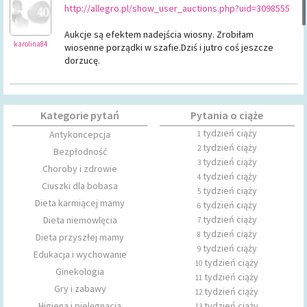
http://allegro.pl/show_user_auctions.php?uid=3098555
Aukcje są efektem nadejścia wiosny. Zrobiłam
karolina84
wiosenne porządki w szafie.Dziś i jutro coś jeszcze
dorzucę.
Kategorie pytań
Pytania o ciąże
tydzień ciąży
Antykoncepcja
1
tydzień ciąży
2
Bezpłodność
tydzień ciąży
3
Choroby i zdrowie
tydzień ciąży
4
Ciuszki dla bobasa
tydzień ciąży
5
Dieta karmiącej mamy
tydzień ciąży
6
tydzień ciąży
Dieta niemowlęcia
7
tydzień ciąży
8
Dieta przyszłej mamy
tydzień ciąży
9
Edukacja i wychowanie
tydzień ciąży
10
Ginekologia
tydzień ciąży
11
Gry i zabawy
tydzień ciąży
12
Higiena i pielęgnacja
tydzień ciąży
13