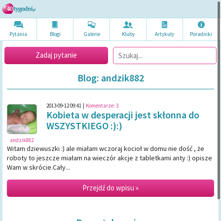
Pytania
Blogi
Galerie
Kluby
Artykuł
y
Poradni
ki
Zadaj pytanie
Blog: andzik882
2013-09-12 09:41
|
Komentarze:
3
Kobieta w desperacji jest skłonna do
WSZYSTKIEGO :):)
andzik882
Witam dziewuszki :) ale miałam wczoraj kocioł w domu nie dość , że
roboty to jeszcze miałam na wieczór akcje z tabletkami anty :) opisze
Wam w skrócie.Cały...
Przejdź do wpisu »