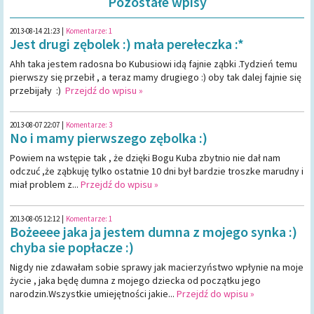
Pozostałe wpisy
2013-08-14 21:23
|
Komentarze:
1
Jest drugi zębolek :) mała perełeczka :*
Ahh taka jestem radosna bo Kubusiowi idą fajnie ząbki .Tydzień temu
pierwszy się przebił , a teraz mamy drugiego :) oby tak dalej fajnie się
przebijały :)
Przejdź do wpisu »
2013-08-07 22:07
|
Komentarze:
3
No i mamy pierwszego zębolka :)
Powiem na wstępie tak , że dzięki Bogu Kuba zbytnio nie dał nam
odczuć ,że ząbkuję tylko ostatnie 10 dni był bardzie troszke marudny i
miał problem z...
Przejdź do wpisu »
2013-08-05 12:12
|
Komentarze:
1
Bożeeee jaka ja jestem dumna z mojego synka :)
chyba sie popłacze :)
Nigdy nie zdawałam sobie sprawy jak macierzyństwo wpłynie na moje
życie , jaka będę dumna z mojego dziecka od początku jego
narodzin.Wszystkie umiejętności jakie...
Przejdź do wpisu »