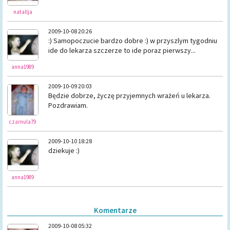
natallja
2009-10-08 20:26
:) Samopoczucie bardzo dobre :) w przyszlym tygodniu
ide do lekarza szczerze to ide poraz pierwszy...
anna1989
2009-10-09 20:03
Będzie dobrze, życzę przyjemnych wrażeń u lekarza.
Pozdrawiam.
czarnula79
2009-10-10 18:28
dziekuje :)
anna1989
Komentarze
2009-10-08 05:32