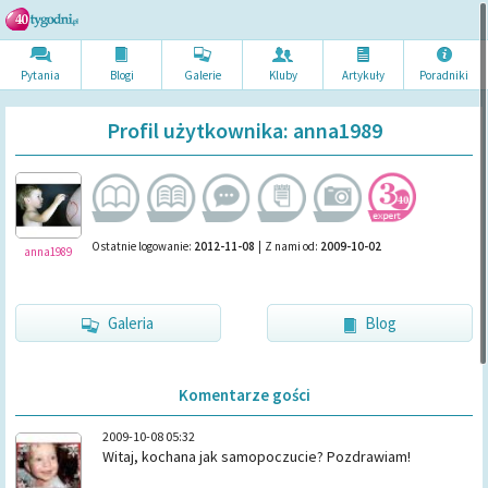
Pytania
Blogi
Galerie
Kluby
Artykuł
y
Poradni
ki
Profil użytkownika: anna1989
Ostatnie logowanie:
2012-11-08
|
Z nami od:
2009-10-02
anna1989
Galeria
Blog
Komentarze gości
2009-10-08 05:32
Witaj, kochana jak samopoczucie? Pozdrawiam!