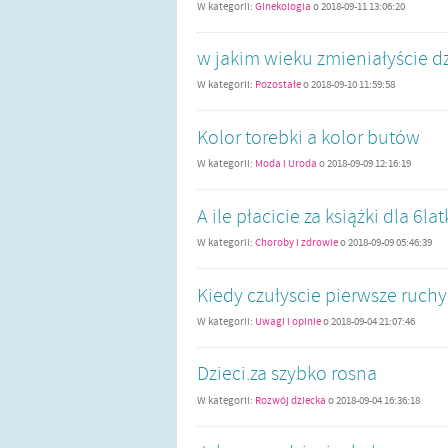
W kategorii:
Ginekologia
o
2018-09-11 13:06:20
w jakim wieku zmieniałyście dz
W kategorii:
Pozostałe
o
2018-09-10 11:59:58
Kolor torebki a kolor butów
W kategorii:
Moda i Uroda
o
2018-09-09 12:16:19
A ile płacicie za książki dla 6la
W kategorii:
Choroby i zdrowie
o
2018-09-09 05:46:39
Kiedy czułyscie pierwsze ruchy
W kategorii:
Uwagi i opinie
o
2018-09-04 21:07:46
Dzieci.za szybko rosna
W kategorii:
Rozwój dziecka
o
2018-09-04 16:36:18