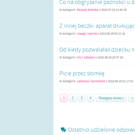
Co na obgryzanie paznokci u d
W kategorii:
Rozwój dziecka
o
2018-07-02 14:46:26
Z innej beczki: aparat drukując
W kategorii:
Uwagi i opinie
o
2018-06-26 00:21:32
Od kiedy pozwalałaś dziecku 
W kategorii:
Gry i zabawy
o
2018-06-20 20:57:26
Picie przez słomkę
W kategorii:
Laktacja i karmienie
o
2018-06-19 01:17:02
1
2
3
4
Następna strona »
»
Ostatnio udzielone odpowi