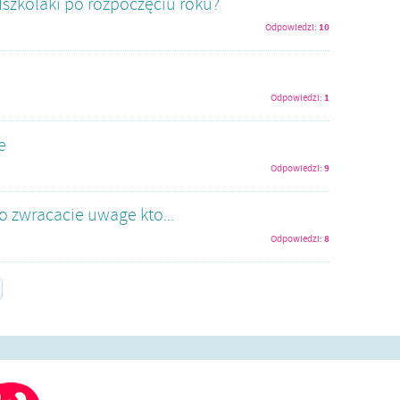
dszkolaki po rozpoczęciu roku?
10
Odpowiedzi:
1
Odpowiedzi:
e
9
Odpowiedzi:
to zwracacie uwage kto...
8
Odpowiedzi: