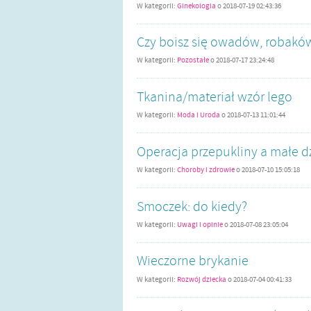
W kategorii:
Ginekologia
o
2018-07-19 02:43:36
Czy boisz się owadów, robaków
W kategorii:
Pozostałe
o
2018-07-17 23:24:48
Tkanina/materiał wzór lego
W kategorii:
Moda i Uroda
o
2018-07-13 11:01:44
Operacja przepukliny a małe d
W kategorii:
Choroby i zdrowie
o
2018-07-10 15:05:18
Smoczek: do kiedy?
W kategorii:
Uwagi i opinie
o
2018-07-08 23:05:04
Wieczorne brykanie
W kategorii:
Rozwój dziecka
o
2018-07-04 00:41:33