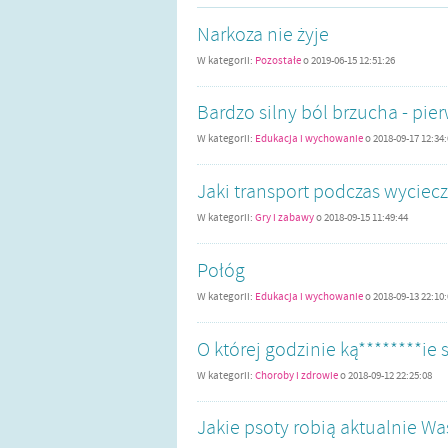
Narkoza nie żyje
W kategorii:
Pozostałe
o
2019-06-15 12:51:26
Bardzo silny ból brzucha - pie
W kategorii:
Edukacja i wychowanie
o
2018-09-17 12:34
Jaki transport podczas wyciecz
W kategorii:
Gry i zabawy
o
2018-09-15 11:49:44
Połóg
W kategorii:
Edukacja i wychowanie
o
2018-09-13 22:10
O której godzinie ką********ie
W kategorii:
Choroby i zdrowie
o
2018-09-12 22:25:08
Jakie psoty robią aktualnie Wa