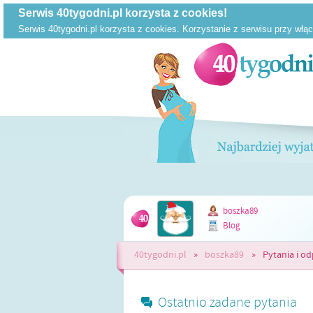
boszka89
Blog
40tygodni.pl
»
boszka89
»
Pytania i o
Ostatnio zadane pytania