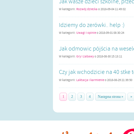
Jak wasze dzieci szkolne, prze
W kategorii:
Rozwój dziecka
o
2018-09-04 11:49:02
Idziemy do zerówki.. help :)
W kategorii:
Uwagi i opinie
o
2018-09-01 08:30:24
Jak odmowic pójścia na wesel
W kategorii:
Gry i zabawy
o
2018-08-30 15:13:11
Czy jak wchodzicie na 40 stke 
W kategorii:
Laktacja i karmienie
o
2018-08-29 21:39:50
1
2
3
4
Następna strona »
»