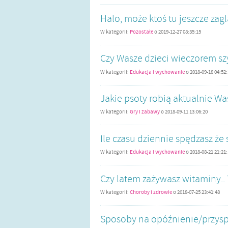
Halo, może ktoś tu jeszcze zag
W kategorii:
Pozostałe
o
2019-12-27 08:35:15
Czy Wasze dzieci wieczorem sz
W kategorii:
Edukacja i wychowanie
o
2018-09-18 04:52
Jakie psoty robią aktualnie Wa
W kategorii:
Gry i zabawy
o
2018-09-11 13:06:20
Ile czasu dziennie spędzasz że
W kategorii:
Edukacja i wychowanie
o
2018-08-21 21:21
Czy latem zażywasz witaminy.. 
W kategorii:
Choroby i zdrowie
o
2018-07-25 23:41:48
Sposoby na opóźnienie/przysp