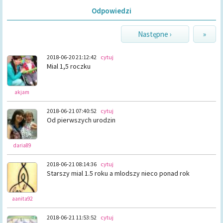
Odpowiedzi
Następne ›
»
2018-06-20 21:12:42
cytuj
Mial 1,5 roczku
akjam
2018-06-21 07:40:52
cytuj
Od pierwszych urodzin
daria89
2018-06-21 08:14:36
cytuj
Starszy mial 1.5 roku a mlodszy nieco ponad rok
aanita92
2018-06-21 11:53:52
cytuj