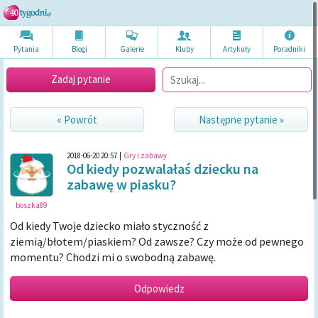
Pytania
Blogi
Galerie
Kluby
Artykuł
y
Poradni
ki
Zadaj pytanie
« Powrót
Następne pytanie »
2018-06-20 20:57
|
Gry i zabawy
Od kiedy pozwalałaś dziecku na
zabawę w piasku?
boszka89
Od kiedy Twoje dziecko miało styczność z
ziemią/błotem/piaskiem? Od zawsze? Czy może od pewnego
momentu? Chodzi mi o swobodną zabawę.