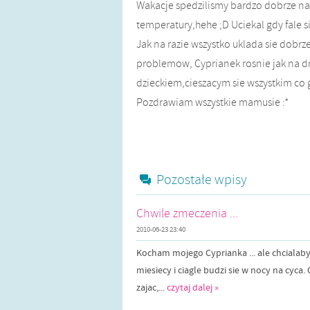
Wakacje spedzilismy bardzo dobrze nad
temperatury,hehe ;D Uciekal gdy fale sie
Jak na razie wszystko uklada sie dobr
problemow, Cyprianek rosnie jak na 
dzieckiem,cieszacym sie wszystkim co g
Pozdrawiam wszystkie mamusie :*
Pozostałe wpisy
Chwile zmeczenia ...
2010-06-23 23:40
Kocham mojego Cyprianka ... ale chcialab
miesiecy i ciagle budzi sie w nocy na cyca
zajac,...
czytaj dalej »