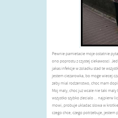
Pewnie pamietacie moje ostatnie pytan
ono poprostu z czystej ciekawosci. Jed
jakas infekcje w zoladku stad te wszystk
jestem ciezarowka, bo moge wiecej cza
zeby mial rodzenstwo, choc mam dopier
Moj maly, choc juz wcale nie taki maly 
wszystko szybko zlecialo ... najpierw li
mowi, probuje ukladac slowa w krotkie 
czego chce, czego potrzebuje, jestem 