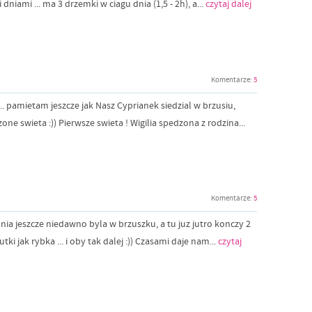
dniami ... ma 3 drzemki w ciagu dnia (1,5 - 2h), a...
czytaj dalej
Komentarze:
5
 ... pamietam jeszcze jak Nasz Cyprianek siedzial w brzusiu,
ne swieta :)) Pierwsze swieta ! Wigilia spedzona z rodzina...
Komentarze:
5
niunia jeszcze niedawno byla w brzuszku, a tu juz jutro konczy 2
i jak rybka ... i oby tak dalej :)) Czasami daje nam...
czytaj