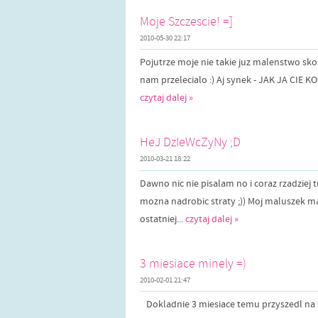
Moje Szczescie! =]
2010-05-30 22:17
Pojutrze moje nie takie juz malenstwo sko
nam przelecialo :) Aj synek - JAK JA CIE KOC
czytaj dalej »
HeJ DzIeWcZyNy ;D
2010-03-21 18:22
Dawno nic nie pisalam no i coraz rzadziej 
mozna nadrobic straty ;)) Moj maluszek ma 
ostatniej...
czytaj dalej »
3 miesiace minely =)
2010-02-01 21:47
Dokladnie 3 miesiace temu przyszedl na sw