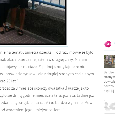
ie na temat usuniecia dziecka ... od razu mowie ze bylo
nak okazalo sie ze nie jestem w drugiej ciazy. Mialam
ie objawy jak na ciaze. Z jednej strony fajnie ze nie
Bardzo 
su poswiecic synkowi, ale z drugiej strony to chcialabym
strony w
o 20 lat :)
dowiedzi
bardzo 
brzdac za 3 miesiace skonczy dwa latka ;] Kurcze jak to
niej i jej.
czylo sie dni,tygodnie,miesiace a teraz juz lata. Ladnie juz
zdania, typu: gdzie jest tata? i to bardzo wyraznie. Mowi
pod wrazeniem jego umiejetnosciami :))