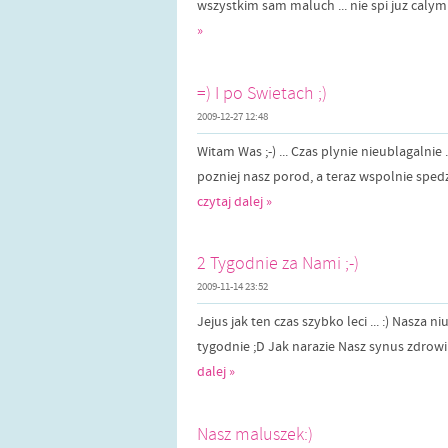
wszystkim sam maluch ... nie spi juz calymi 
»
=) I po Swietach ;)
2009-12-27 12:48
Witam Was ;-) ... Czas plynie nieublagalnie
pozniej nasz porod, a teraz wspolnie spedzo
czytaj dalej »
2 Tygodnie za Nami ;-)
2009-11-14 23:52
Jejus jak ten czas szybko leci ... :) Nasza 
tygodnie ;D Jak narazie Nasz synus zdrowiutk
dalej »
Nasz maluszek:)