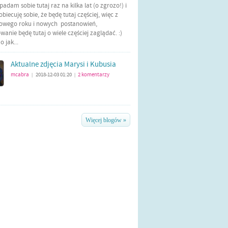
Wpadam sobie tutaj raz na kilka lat (o zgrozo!) i
biecuję sobie, że będę tutaj częściej, więc z
nowego roku i nowych postanowień,
anie będę tutaj o wiele częściej zaglądać. :)
 jak...
Aktualne zdjęcia Marysi i Kubusia
mcabra
2018-12-03 01:20
2
komentarzy
|
|
Więcej blogów »