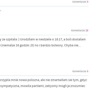
Komentarze:
9
»
Komentarze:
26
 ze szpitala :) Urodzilam w niedziele o 18:17, a boli dostalam
 (niemalze 16 godzin ;O) no i bardzo bolesny. Chyba nie...
Komentarze:
6
przyjela mnie nowa polozna, ale nie zmartwilam sie tym, gdyz
a i sympatyczna, mowila partiami, zebysmy mogli ja zrozumiec