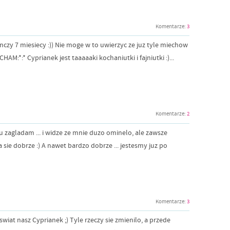
Komentarze:
3
nczy 7 miesiecy :)) Nie moge w to uwierzyc ze juz tyle miechow
HAM:*:* Cyprianek jest taaaaaki kochaniutki i fajniutki :)...
Komentarze:
2
tu zagladam ... i widze ze mnie duzo ominelo, ale zawsze
sie dobrze :) A nawet bardzo dobrze ... jestesmy juz po
Komentarze:
3
iat nasz Cyprianek ;) Tyle rzeczy sie zmienilo, a przede