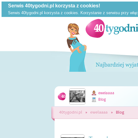
ewelaaaa
Blog
40tygodni.pl
»
ewelaaaa
»
Blog