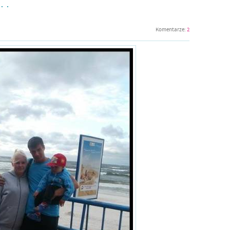
 .
Komentarze:
2