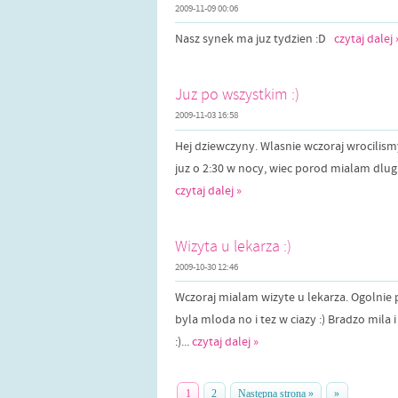
2009-11-09 00:06
Nasz synek ma juz tydzien :D
czytaj dalej 
Juz po wszystkim :)
2009-11-03 16:58
Hej dziewczyny. Wlasnie wczoraj wrocilismy
juz o 2:30 w nocy, wiec porod mialam dlugi
czytaj dalej »
Wizyta u lekarza :)
2009-10-30 12:46
Wczoraj mialam wizyte u lekarza. Ogolnie 
byla mloda no i tez w ciazy :) Bradzo mil
:)...
czytaj dalej »
1
2
Następna strona »
»