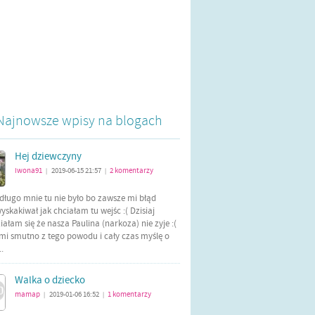
Najnowsze wpisy na blogach
Hej dziewczyny
iwona91
2019-06-15 21:57
2
komentarzy
|
|
długo mnie tu nie było bo zawsze mi błąd
yskakiwał jak chciałam tu wejśc :( Dzisiaj
ałam się że nasza Paulina (narkoza) nie zyje :(
mi smutno z tego powodu i cały czas myślę o
..
Walka o dziecko
mamap
2019-01-06 16:52
1
komentarzy
|
|