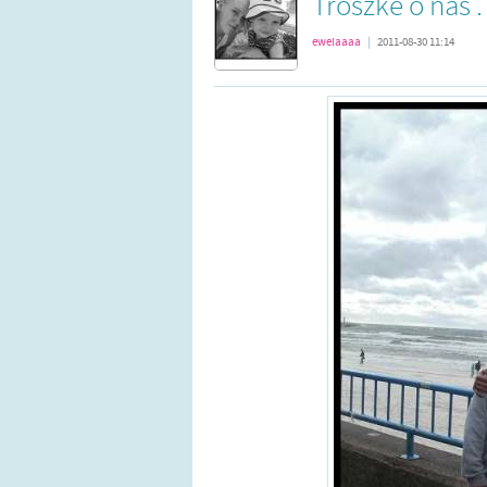
Troszke o nas . .
ewelaaaa
|
2011-08-30 11:14