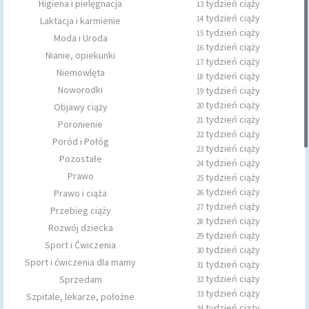
Higiena i pielęgnacja
tydzień ciąży
13
tydzień ciąży
14
Laktacja i karmienie
tydzień ciąży
15
Moda i Uroda
tydzień ciąży
16
Nianie, opiekunki
tydzień ciąży
17
Niemowlęta
tydzień ciąży
18
Noworodki
tydzień ciąży
19
tydzień ciąży
Objawy ciąży
20
tydzień ciąży
21
Poronienie
tydzień ciąży
22
Poród i Połóg
tydzień ciąży
23
Pozostałe
tydzień ciąży
24
Prawo
tydzień ciąży
25
tydzień ciąży
Prawo i ciąża
26
tydzień ciąży
27
Przebieg ciąży
tydzień ciąży
28
Rozwój dziecka
tydzień ciąży
29
Sport i Ćwiczenia
tydzień ciąży
30
Sport i ćwiczenia dla mamy
tydzień ciąży
31
tydzień ciąży
Sprzedam
32
tydzień ciąży
33
Szpitale, lekarze, położne
tydzień ciąży
34