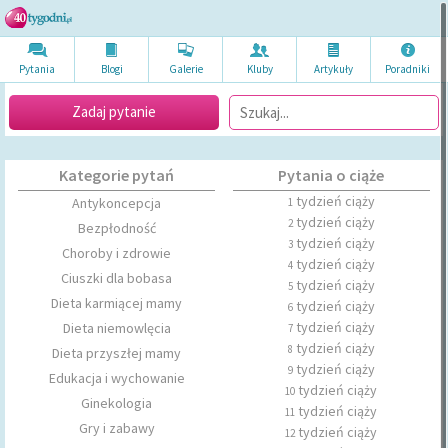
Pytania
Blogi
Galerie
Kluby
Artykuł
y
Poradni
ki
Zadaj pytanie
Kategorie pytań
Pytania o ciąże
tydzień ciąży
Antykoncepcja
1
tydzień ciąży
2
Bezpłodność
tydzień ciąży
3
Choroby i zdrowie
tydzień ciąży
4
Ciuszki dla bobasa
tydzień ciąży
5
Dieta karmiącej mamy
tydzień ciąży
6
tydzień ciąży
Dieta niemowlęcia
7
tydzień ciąży
8
Dieta przyszłej mamy
tydzień ciąży
9
Edukacja i wychowanie
tydzień ciąży
10
Ginekologia
tydzień ciąży
11
Gry i zabawy
tydzień ciąży
12