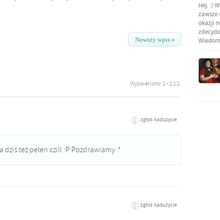
Hej. :) 
zawsze o
okazji 
zdecydow
Nowszy wpis »
Wiadomo
Wyświetlono: 1 - 2 z 2.
zgłoś nadużycie
 Ja dziś też pełen czill :P Pozdrawiamy :*
zgłoś nadużycie