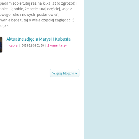
Wpadam sobie tutaj raz na kilka lat (o zgrozo!) i
biecuję sobie, że będę tutaj częściej, więc z
nowego roku i nowych postanowień,
anie będę tutaj o wiele częściej zaglądać. :)
 jak...
Aktualne zdjęcia Marysi i Kubusia
mcabra
2018-12-03 01:20
2
komentarzy
|
|
Więcej blogów »