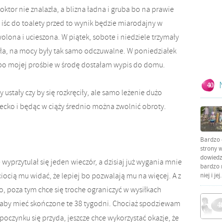
ktor nie znalazła, a blizna ładna i gruba bo na prawie
iśc do toalety przed to wynik będzie miarodajny w
lona i ucieszona. W piątek, sobote i niedziele trzymały
ała, na mocy były tak samo odczuwalne. W poniedziałek
 po mojej prośbie w środę dostałam wypis do domu.
ustały czy by się rozkręciły, ale samo leżenie dużo
ecko i będąc w ciąży średnio można zwolnić obroty.
Bardzo 
strony w
dowiedzi
przytulał się jeden wieczór, a dzisiaj już wygania mnie
bardzo 
iocią mu widać, że lepiej bo pozwalają mu na więcej. A z
niej i jej.
o, poza tym chce się troche ograniczyć w wysiłkach
ń aby mieć skończone te 38 tygodni. Chociaż spodziewam
poczynku się przyda, jeszcze chce wykorzystać okazje, że