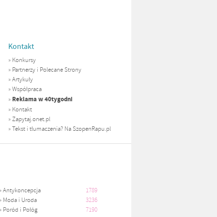
Kontakt
»
Konkursy
»
Partnerzy i Polecane Strony
»
Artykuły
»
Współpraca
Reklama w 40tygodni
»
»
Kontakt
»
Zapytaj.onet.pl
»
Tekst i tłumaczenia? Na SzopenRapu.pl
»
Antykoncepcja
1789
»
Moda i Uroda
3236
»
Poród i Połóg
7190