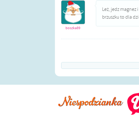
Leż, jedz magnez i
brzuszku to dla dz
boszka89