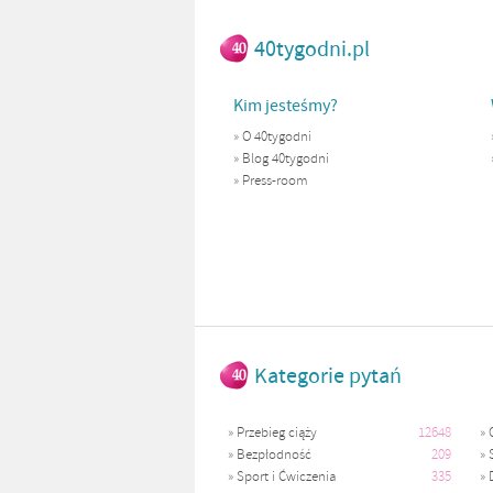
40tygodni.pl
Kim jesteśmy?
»
O 40tygodni
»
Blog 40tygodni
»
Press-room
Kategorie pytań
»
Przebieg ciąży
12648
»
»
Bezpłodność
209
»
»
Sport i Ćwiczenia
335
»