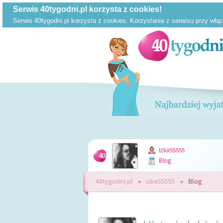
izka55555
Blog
40tygodni.pl
»
izka55555
»
Blog