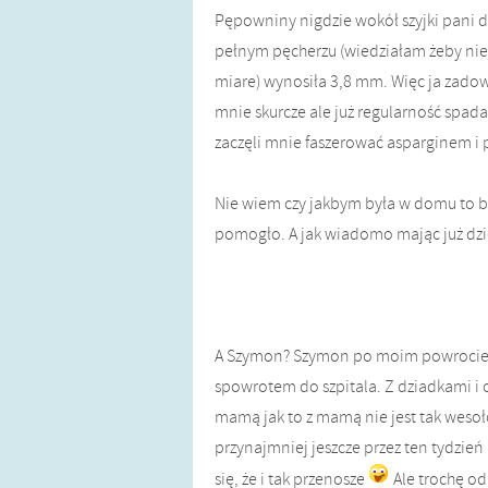
Pępowniny nigdzie wokół szyjki pani do
pełnym pęcherzu (wiedziałam żeby nie 
miare) wynosiła 3,8 mm. Więc ja zadowo
mnie skurcze ale już regularność spad
zaczęli mnie faszerować asparginem i
Nie wiem czy jakbym była w domu to by 
pomogło. A jak wiadomo mając już dzi
A Szymon? Szymon po moim powrocie wy
spowrotem do szpitala. Z dziadkami i c
mamą jak to z mamą nie jest tak wesoł
przynajmniej jeszcze przez ten tydzie
się, że i tak przenosze
Ale trochę od