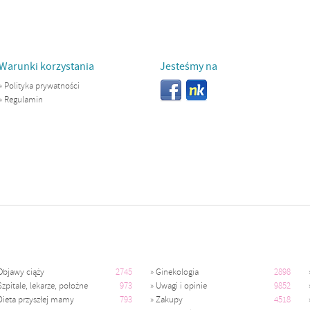
Warunki korzystania
Jesteśmy na
»
Polityka prywatności
»
Regulamin
Objawy ciąży
2745
»
Ginekologia
2898
Szpitale, lekarze, położne
973
»
Uwagi i opinie
9852
Dieta przyszłej mamy
793
»
Zakupy
4518