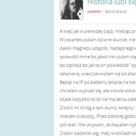
Historia lubi s
izka55555
|
2017-07-15 11:01
A więc jak w pierwszej ciąży, miesiąc 
W czwartek czułam dziwne skurcze, nie 
dawki magnezu ustąpiło. Następnego 
sprawdził mnie bo jakoś nie czułam si
do szpitala bo jak to on powiedział "sz
załamana, wręcz zanosiłam się od płacz
Będąc na IP po badaniu lekarza na któr
chciałam wypisać się, ale mówie sobie w 
okaże wszystko ok to nie ma sensu siedz
Zrobili mi to ktg a tam skurcz, kolejny 
mierzenia skurczy. Przez półtorej god
pół skali. Nie ukrywam, że złapałam cyk
Zrobili badanie usg, mały w dokładnie