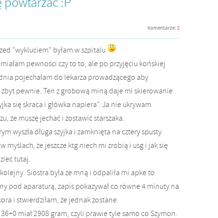
ię powtarzać :P
Komentarze:
2
przed "wykluciem" byłam w szpitalu
miałam pewności czy to to, ale po przyjęciu końskiej
dnia pojechałam do lekarza prowadzącego aby
ę zbyt pewnie. Ten z grobową miną daje mi skierowanie
yjka się skraca i główka napiera". Ja nie ukrywam
u, że muszę jechać i zostawić starszaka.
ym wyszła długa szyjka i zamknięta na cztery spusty
myślach, że jeszcze ktg niech mi zrobią i usg i jak się
ieć tutaj.
i kolejny. Siostra była ze mną i odpaliła mi apke to
ziny pod aparaturą, zapis pokazywał co równe 4 minuty na
ora i stwierdziłam, że jednak zostane.
 36+0 miał 2908 gram, czyli prawie tyle samo co Szymon.