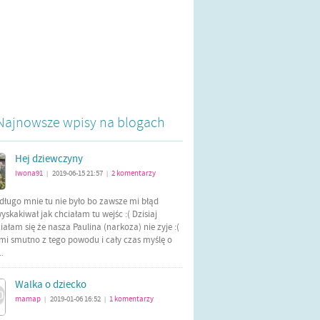
Najnowsze wpisy na blogach
Hej dziewczyny
iwona91
2019-06-15 21:57
2
komentarzy
|
|
długo mnie tu nie było bo zawsze mi błąd
yskakiwał jak chciałam tu wejśc :( Dzisiaj
ałam się że nasza Paulina (narkoza) nie zyje :(
mi smutno z tego powodu i cały czas myślę o
..
Walka o dziecko
mamap
2019-01-06 16:52
1
komentarzy
|
|