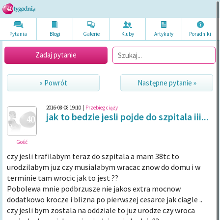
Pytania
Blogi
Galerie
Kluby
Artykuł
y
Poradni
ki
Zadaj pytanie
« Powrót
Następne pytanie »
2016-08-08 19:10
|
Przebieg ciąży
jak to bedzie jesli pojde do szpitala iii...
Gość
czy jesli trafilabym teraz do szpitala a mam 38tc to
urodzilabym juz czy musialabym wracac znow do domu i w
terminie tam wrocic jak to jest ??
Pobolewa mnie podbrzusze nie jakos extra mocnow
dodatkowo krocze i blizna po pierwszej cesarce jak ciagle ..
czy jesli bym zostala na oddziale to juz urodze czy wroca