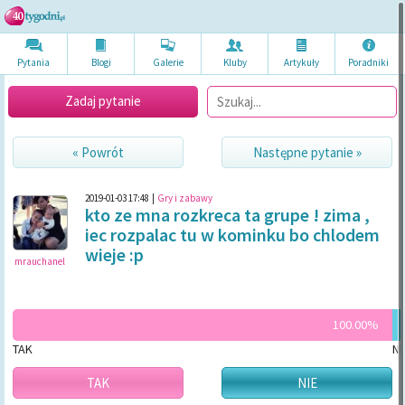
Pytania
Blogi
Galerie
Kluby
Artykuł
y
Poradni
ki
Zadaj pytanie
« Powrót
Następne pytanie »
2019-01-03 17:48
|
Gry i zabawy
kto ze mna rozkreca ta grupe ! zima ,
iec rozpalac tu w kominku bo chlodem
wieje :p
mrauchanel
100.00%
TAK
NI
TAK
NIE