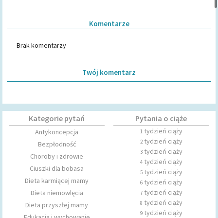
Komentarze
Brak komentarzy
Twój komentarz
Kategorie pytań
Pytania o ciąże
tydzień ciąży
Antykoncepcja
1
tydzień ciąży
2
Bezpłodność
tydzień ciąży
3
Choroby i zdrowie
tydzień ciąży
4
Ciuszki dla bobasa
tydzień ciąży
5
Dieta karmiącej mamy
tydzień ciąży
6
tydzień ciąży
Dieta niemowlęcia
7
tydzień ciąży
8
Dieta przyszłej mamy
tydzień ciąży
9
Edukacja i wychowanie