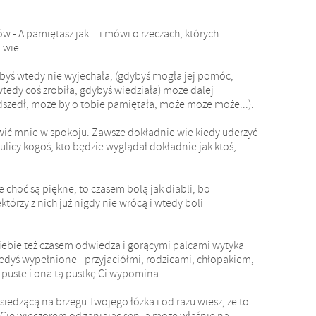
 - A pamiętasz jak... i mówi o rzeczach, których
 wie
byś wtedy nie wyjechała, (gdybyś mogła jej pomóc,
wtedy coś zrobiła, gdybyś wiedziała) może dalej
odszedł, może by o tobie pamiętała, może może może...).
awić mnie w spokoju. Zawsze dokładnie wie kiedy uderzyć
ulicy kogoś, kto będzie wyglądał dokładnie jak ktoś,
 choć są piękne, to czasem bolą jak diabli, bo
tórzy z nich już nigdy nie wrócą i wtedy boli
Ciebie też czasem odwiedza i gorącymi palcami wytyka
iedyś wypełnione - przyjaciółmi, rodzicami, chłopakiem,
ą puste i ona tą pustkę Ci wypomina.
siedzącą na brzegu Twojego łóżka i od razu wiesz, że to
 Cię wieczorem odganiając sen, a może właśnie na