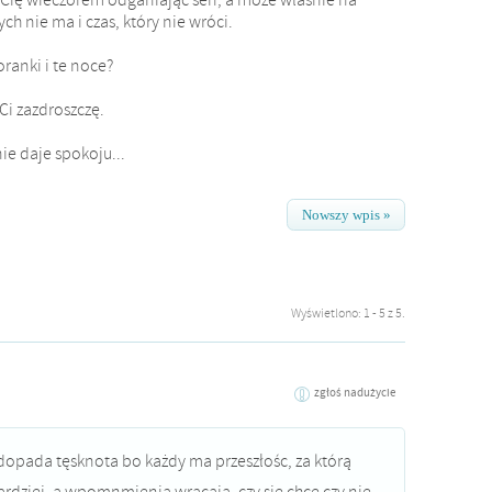
ych nie ma i czas, który nie wróci.
oranki i te noce?
 Ci zazdroszczę.
ie daje spokoju...
Nowszy wpis »
Wyświetlono: 1 - 5 z 5.
zgłoś nadużycie
dopada tęsknota bo każdy ma przeszłośc, za którą