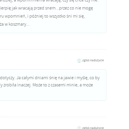
ardziej, a wpomnmienia wracają, czy się chce czy nie.
cierpię jak wracają przed snem...przez co nie mogę
u wpomnień, i później to wszystko śni mi się,
ża w koszmary...
zgłoś nadużycie
otyczy. Ja całymi dniami śnię na jawie i myślę, co by
 zrobiła inaczej. Może to z czasemi minie, a może
zgłoś nadużycie