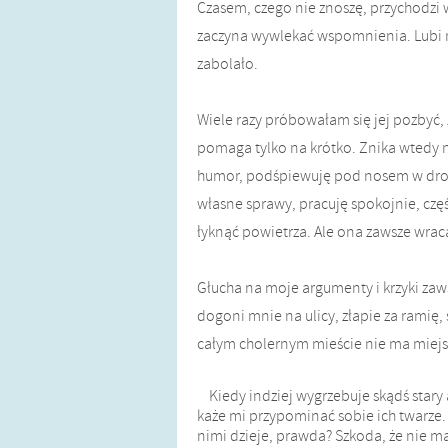
Czasem, czego nie znoszę, przychodzi 
zaczyna wywlekać wspomnienia. Lubi mn
zabolało.
Wiele razy próbowałam się jej pozbyć, 
pomaga tylko na krótko. Znika wtedy 
humor, podśpiewuję pod nosem w drod
własne sprawy, pracuję spokojnie, częś
łyknąć powietrza. Ale ona zawsze wrac
Głucha na moje argumenty i krzyki zaw
dogoni mnie na ulicy, złapie za ramię,
całym cholernym mieście nie ma miejs
Kiedy indziej wygrzebuje skądś stary a
każe mi przypominać sobie ich twarze.
nimi dzieje, prawda? Szkoda, że nie mas