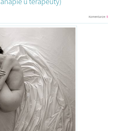
kanapie u terapeuty)
Komentarze:
5