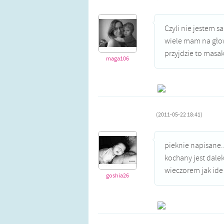
Czyli nie jestem 
wiele mam na głowi
przyjdzie to masak
maga106
(2011-05-22 18:41)
pieknie napisane..
kochany jest dal
wieczorem jak ide 
goshia26