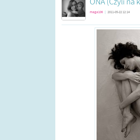
ONA (Czyli na 
maga106
|
2011-05-22 12:14