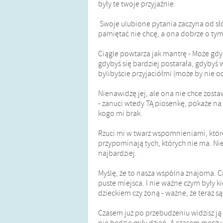
były te twoje przyjaźnie.
Swoje ulubione pytania zaczyna od słów
pamiętać nie chcę, a ona dobrze o tym
Ciągle powtarza jak mantrę - Może gdy
gdybyś się bardziej postarała, gdybyś 
bylibyście przyjaciółmi (może by nie 
Nienawidzę jej, ale ona nie chce zost
- zanuci wtedy TĄ piosenkę, pokaże na 
kogo mi brak.
Rzuci mi w twarz wspomnieniami, które
przypominają tych, których nie ma. Niek
najbardziej.
Myślę, że to nasza wspólna znajoma. 
puste miejsca. I nie ważne czym były k
dzieckiem czy żoną - ważne, że teraz s
Czasem już po przebudzeniu widzisz ją 
nie będzie miły dzień. A czasem męczy