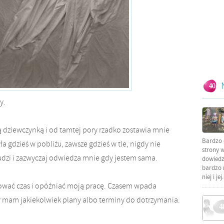
nny.
 dziewczynką i od tamtej pory rzadko zostawia mnie
Bardzo 
 gdzieś w pobliżu, zawsze gdzieś w tle, nigdy nie
strony w
udzi i zazwyczaj odwiedza mnie gdy jestem sama.
dowiedzi
bardzo 
niej i jej.
wać czas i opóźniać moją pracę. Czasem wpada
y mam jakiekolwiek plany albo terminy do dotrzymania.