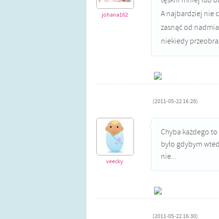
tęskni mniej lub b
A najbardziej nie 
johana162
zasnąć od nadmiar
niekiedy przeobra
(2011-05-22 16:28)
Chyba każdego to d
było gdybym wtedy
nie...
veecky
(2011-05-22 16:30)