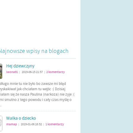
Najnowsze wpisy na blogach
Hej dziewczyny
iwona91
2019-06-15 21:57
2
komentarzy
|
|
długo mnie tu nie było bo zawsze mi błąd
yskakiwał jak chciałam tu wejśc :( Dzisiaj
ałam się że nasza Paulina (narkoza) nie zyje :(
mi smutno z tego powodu i cały czas myślę o
..
Walka o dziecko
mamap
2019-01-06 16:52
1
komentarzy
|
|