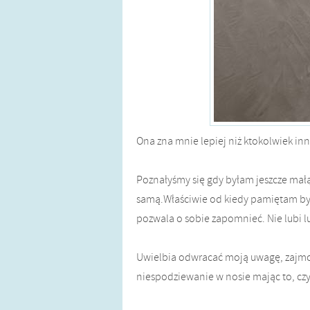
Ona zna mnie lepiej niż ktokolwiek i
Poznałyśmy się gdy byłam jeszcze małą
samą.Właściwie od kiedy pamiętam była
pozwala o sobie zapomnieć. Nie lubi l
Uwielbia odwracać moją uwagę, zajmo
niespodziewanie w nosie mając to, cz