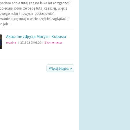
Wpadam sobie tutaj raz na kilka lat (o zgrozo!) i
biecuję sobie, że będę tutaj częściej, więc z
nowego roku i nowych postanowień,
anie będę tutaj o wiele częściej zaglądać. :)
 jak...
Aktualne zdjęcia Marysi i Kubusia
mcabra
2018-12-03 01:20
2
komentarzy
|
|
Więcej blogów »