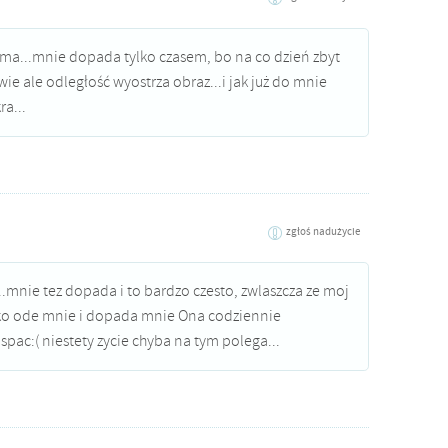
sama...mnie dopada tylko czasem, bo na co dzień zbyt
e ale odległość wyostrza obraz...i jak już do mnie
ra...
zgłoś nadużycie
.mnie tez dopada i to bardzo czesto, zwlaszcza ze moj
eko ode mnie i dopada mnie Ona codziennie
spac:( niestety zycie chyba na tym polega...