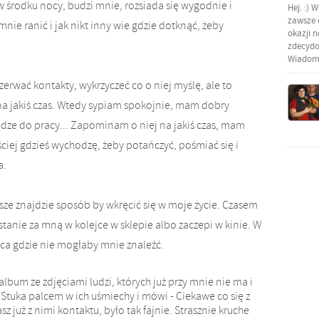
w środku nocy, budzi mnie, rozsiada się wygodnie i
Hej. :) 
zawsze o
ie ranić i jak nikt inny wie gdzie dotknąć, żeby
okazji 
zdecydow
Wiadomo
zerwać kontakty, wykrzyczeć co o niej myślę, ale to
na jakiś czas. Wtedy sypiam spokojnie, mam dobry
ze do pracy... Zapominam o niej na jakiś czas, mam
ciej gdzieś wychodzę, żeby potańczyć, pośmiać się i
a.
sze znajdzie sposób by wkręcić się w moje życie. Czasem
 stanie za mną w kolejce w sklepie albo zaczepi w kinie. W
ca gdzie nie mogłaby mnie znaleźć.
lbum ze zdjęciami ludzi, których już przy mnie nie ma i
 Stuka palcem w ich uśmiechy i mówi - Ciekawe co się z
z już z nimi kontaktu, było tak fajnie. Strasznie kruche