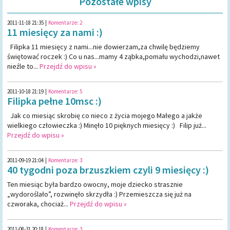
Pozostałe wpisy
2011-11-18 21:35
|
Komentarze:
2
11 miesięcy za nami :)
Filipka 11 miesięcy z nami...nie dowierzam,za chwilę będziemy
świętować roczek :) Co u nas...mamy 4 ząbka,pomału wychodzi,nawet
nieźle to...
Przejdź do wpisu »
2011-10-18 21:19
|
Komentarze:
5
Filipka pełne 10msc :)
Jak co miesiąc skrobię co nieco z życia mojego Małego a jakże
wielkiego człowieczka :) Minęło 10 pięknych miesięcy :) Filip już...
Przejdź do wpisu »
2011-09-19 21:04
|
Komentarze:
3
40 tygodni poza brzuszkiem czyli 9 miesięcy :)
Ten miesiąc była bardzo owocny, moje dziecko strasznie
„wydoroślało”, rozwinęło skrzydła :) Przemieszcza się już na
czworaka, chociaż...
Przejdź do wpisu »
2011-08-31 20:18
|
Komentarze:
3