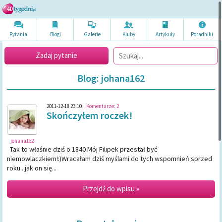
Pytania
Blogi
Galerie
Kluby
Artykuł
y
Poradni
ki
Zadaj pytanie
Blog: johana162
2011-12-18 23:10
|
Komentarze:
2
Skończyłem roczek!
johana162
Tak to właśnie dziś o 1840 Mój Filipek przestał być
niemowlaczkiem!:)Wracałam dziś myślami do tych wspomnień sprzed
roku...jak on się...
Przejdź do wpisu »