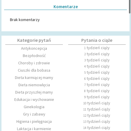
Komentarze
Brak komentarzy
Kategorie pytań
Pytania o ciąże
tydzień ciąży
Antykoncepcja
1
tydzień ciąży
2
Bezpłodność
tydzień ciąży
3
Choroby i zdrowie
tydzień ciąży
4
Ciuszki dla bobasa
tydzień ciąży
5
Dieta karmiącej mamy
tydzień ciąży
6
tydzień ciąży
Dieta niemowlęcia
7
tydzień ciąży
8
Dieta przyszłej mamy
tydzień ciąży
9
Edukacja i wychowanie
tydzień ciąży
10
Ginekologia
tydzień ciąży
11
Gry i zabawy
tydzień ciąży
12
Higiena i pielęgnacja
tydzień ciąży
13
tydzień ciąży
14
Laktacja i karmienie