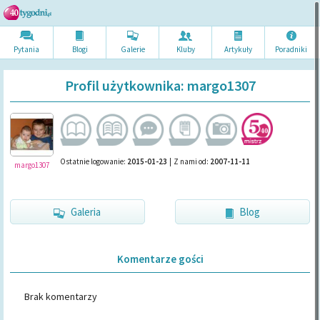
Pytania
Blogi
Galerie
Kluby
Artykuł
y
Poradni
ki
Profil użytkownika: margo1307
Ostatnie logowanie:
2015-01-23
|
Z nami od:
2007-11-11
margo1307
Galeria
Blog
Komentarze gości
Brak komentarzy