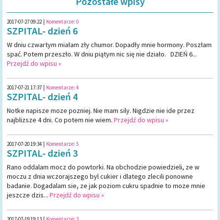
Pozostałe wpisy
2017-07-27 09:22
|
Komentarze:
0
SZPITAL- dzień 6
W dniu czwartym miałam zły chumor. Dopadły mnie hormony. Poszłam
spać. Potem przeszło. W dniu piątym nic się nie działo. DZIEŃ 6...
Przejdź do wpisu »
2017-07-21 17:37
|
Komentarze:
4
SZPITAL- dzień 4
Notke napisze moze pozniej. Nie mam sily. Nigdzie nie ide przez
najblizsze 4 dni. Co potem nie wiem.
Przejdź do wpisu »
2017-07-20 19:34
|
Komentarze:
5
SZPITAL- dzień 3
Rano oddalam mocz do powtorki. Na obchodzie powiedzieli, ze w
moczu z dnia wczorajszego byl cukier i dlatego zlecili ponowne
badanie. Dogadalam sie, ze jak poziom cukru spadnie to moze mnie
jeszcze dzis...
Przejdź do wpisu »
2017-07-19 19:13
|
Komentarze:
3