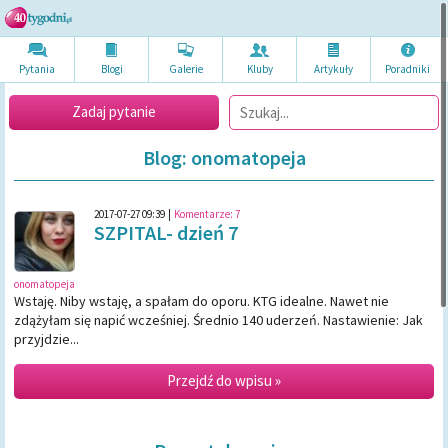
Pytania
Blogi
Galerie
Kluby
Artykuł
y
Poradni
ki
Zadaj pytanie
Blog: onomatopeja
2017-07-27 09:39
|
Komentarze:
7
SZPITAL- dzień 7
onomatopeja
Wstaję. Niby wstaję, a spałam do oporu. KTG idealne. Nawet nie
zdążyłam się napić wcześniej. Średnio 140 uderzeń. Nastawienie: Jak
przyjdzie...
Przejdź do wpisu »