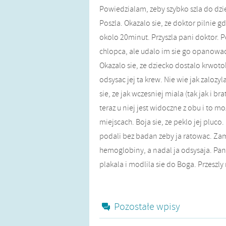
Powiedzialam, zeby szybko szla do dzie
Poszla. Okazalo sie, ze doktor pilnie 
okolo 20minut. Przyszla pani doktor. Po
chlopca, ale udalo im sie go opanowa
Okazalo sie, ze dziecko dostalo krwoto
odsysac jej ta krew. Nie wie jak zalozy
sie, ze jak wczesniej miala (tak jak i b
teraz u niej jest widoczne z obu i to 
miejscach. Boja sie, ze peklo jej pluco.
podali bez badan zeby ja ratowac. Zamo
hemoglobiny, a nadal ja odsysaja. Pani
plakala i modlila sie do Boga. Przeszly 
Pozostałe wpisy