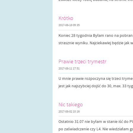
Krótko
2017-08-18 09:35
Koniec 28 tygodnia Byłam rano na pobraniu
strasznie wyniku. Najciekawiej będzie jak 
Prawie trzeci trymestr
2017-08-11 17:51
U mnie prawie rozpoczyna się trzeci trymes
jest jak najszybciej dojść do 30, max. 33 t
Nic takiego
2017-08-02 10:16
Ostatnio 31.07 nie byłam w stanie iść do P
po zaświadczenie czy L4. Nie wiedziałam g