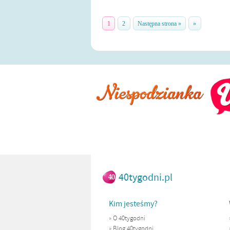
1
2
Następna strona »
»
40tygodni.pl
Kim jesteśmy?
»
O 40tygodni
»
Blog 40tygodni