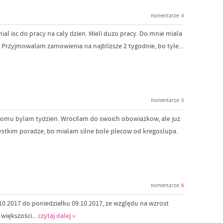
Komentarze:
4
al isc do pracy na caly dzien. Mieli duzo pracy. Do mnie miala
. Przyjmowalam zamowienia na najblizsze 2 tygodnie, bo tyle...
Komentarze:
0
 domu bylam tydzien. Wrocilam do swoich obowiazkow, ale juz
zystkim poradze, bo mialam silne bole plecow od kregoslupa.
Komentarze:
6
10.2017 do poniedziałku 09.10.2017, ze względu na wzrost
 większości...
czytaj dalej »