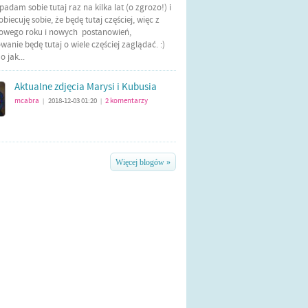
Wpadam sobie tutaj raz na kilka lat (o zgrozo!) i
biecuję sobie, że będę tutaj częściej, więc z
nowego roku i nowych postanowień,
anie będę tutaj o wiele częściej zaglądać. :)
 jak...
Aktualne zdjęcia Marysi i Kubusia
mcabra
2018-12-03 01:20
2
komentarzy
|
|
Więcej blogów »