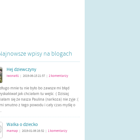
Najnowsze wpisy na blogach
Hej dziewczyny
iwona91
2019-06-15 21:57
2
komentarzy
|
|
długo mnie tu nie było bo zawsze mi błąd
yskakiwał jak chciałam tu wejśc :( Dzisiaj
ałam się że nasza Paulina (narkoza) nie zyje :(
mi smutno z tego powodu i cały czas myślę o
..
Walka o dziecko
mamap
2019-01-06 16:52
1
komentarzy
|
|