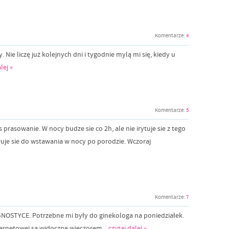
Komentarze:
4
. Nie liczę już kolejnych dni i tygodnie mylą mi się, kiedy u
lej »
Komentarze:
5
prasowanie. W nocy budze sie co 2h, ale nie irytuje sie z tego
e sie do wstawania w nocy po porodzie. Wczoraj
Komentarze:
7
AGNOSTYCE. Potrzebne mi były do ginekologa na poniedziałek.
ternetowej są widoczne wieczorem...
czytaj dalej »