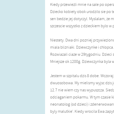
Kiedy przewiezli mnie na sale po operac
Dziecko kobiety obok urodzilo sie po t
sen bedzie jej dotyczyl. Myslalam, ze 
szczescie wszystko z dzieckiem bylo w 
Niestety. Dwa dni pozniej przywiezion
miala blizniaki. Dziewczynke i chlopc
Rozwiazali ciaze w 29tygodniu. Dziec
Mniejsze ok 1200g. Dziewczynka byla w
Jestem w szpitalu dzis 8 dobe. Wczoraj
dwuosobowa. My mielismy wyjsc dzis jes
12.7 nie wiem czy nas wypuszcza. Siedz
odciaganiem pokarmu. W tym czasie kil
neonatolog (od dzieci) i zdenerwowana 
byly malutkie'. Kiedy wrocila Ewa zapyt