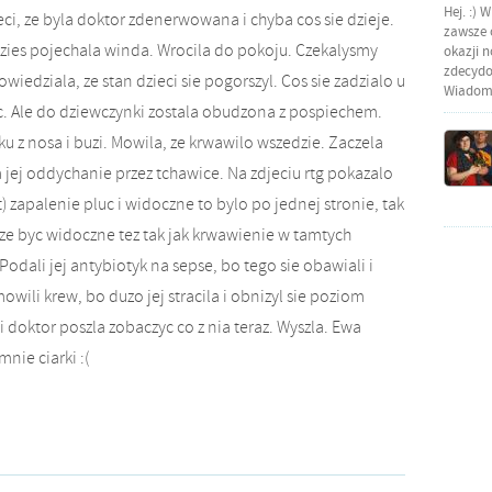
Hej. :) 
ci, ze byla doktor zdenerwowana i chyba cos sie dzieje.
zawsze o
gdzies pojechala winda. Wrocila do pokoju. Czekalysmy
okazji 
zdecydow
wiedziala, ze stan dzieci sie pogorszyl. Cos sie zadzialo u
Wiadomo
c. Ale do dziewczynki zostala obudzona z pospiechem.
ku z nosa i buzi. Mowila, ze krwawilo wszedzie. Zaczela
la jej oddychanie przez tchawice. Na zdjeciu rtg pokazalo
rat) zapalenie pluc i widoczne to bylo po jednej stronie, tak
moze byc widoczne tez tak jak krwawienie w tamtych
 Podali jej antybiotyk na sepse, bo tego sie obawiali i
wili krew, bo duzo jej stracila i obnizyl sie poziom
 doktor poszla zobaczyc co z nia teraz. Wyszla. Ewa
mnie ciarki :(