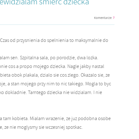
rzewidzialam smierc dziecka
Komentarze:
7
 Czas od przysnienia do spelnienia to maksymalnie do
lam sen. Szpitalna sala, po porodzie, dwa lozka.
mnie cos a propo mojego dziecka. Nagle jakby nastal
bieta obok plakala, dzialo sie cos zlego. Okazalo sie, ze
oje, a stan mojego przy nim to nic takiego. Mogla to byc
ko dokladnie. Tamtego dziecka nie widzialam. I nie
a tam kobieta. Mialam wrazenie, ze juz podobna osobe
e, ze nie moglysmy sie wczesniej spotkac.