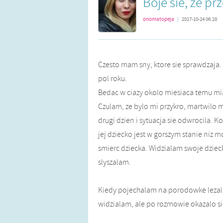
Boje sie, ze p
onomatopeja
|
2017-10-24 06:28
Czesto mam sny, ktore sie sprawdzaja.
pol roku.
Bedac w ciazy okolo miesiaca temu mia
Czulam, ze bylo mi przykro, martwilo 
drugi dzien i sytuacja sie odwrocila. Ko
jej dziecko jest w gorszym stanie niz m
smierc dziecka. Widzialam swoje dziec
slyszalam.
Kiedy pojechalam na porodowke lezal
widzialam, ale po rozmowie okazalo si