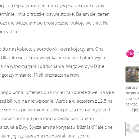
ji, na tej sali razem ze mna byly jeszcze dwie osoby.
erminie i mialo troszke krzywa stopke. Balam sie, ze ten
moze nie widzialam po prostu czesci pokoju we snie. Na
porzadku.
o do nas kobiete z porodowki ktora kojarzylam. Ona
a. Okazalo sie, ze dziewczynka nie ma wod plodowych.
i sa na wspomaganiu oddychania. Wagowo byly fajne.
 gorszym stanie. Mieli przetaczana krew.
Bardzo 
 popoludniu przeniesiona mnie i ta kobiete (Ewe) na sale
strony w
dowiedzi
li bilirubina nie wzrosnie. Wzrosla wieczorem z 12.5 na
bardzo 
e sobie tu po karmieniu, a Ewa poszla do toalety przed
niej i jej.
kanascie minut po 5 rano przyszla pani doktor
szukala Ewy. Slyszalam na korytarzu 'blizniaki' 'ale one
alam jej czy ktos z nia rozmawial, ona, ze nie.