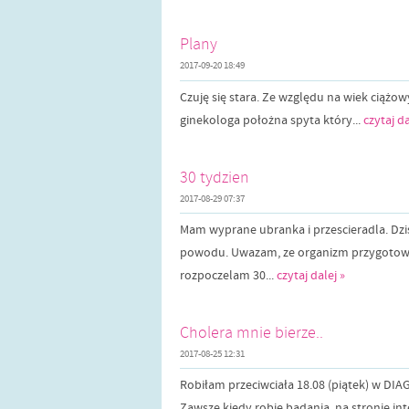
Plany
2017-09-20 18:49
Czuję się stara. Ze względu na wiek ciążowy
ginekologa położna spyta który...
czytaj da
30 tydzien
2017-08-29 07:37
Mam wyprane ubranka i przescieradla. Dzis 
powodu. Uwazam, ze organizm przygotowuj
rozpoczelam 30...
czytaj dalej »
Cholera mnie bierze..
2017-08-25 12:31
Robiłam przeciwciała 18.08 (piątek) w DI
Zawsze kiedy robię badania, na stronie in