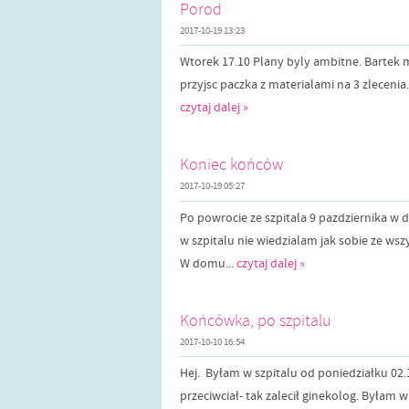
Porod
2017-10-19 13:23
Wtorek 17.10 Plany byly ambitne. Bartek mi
przyjsc paczka z materialami na 3 zlecenia
czytaj dalej »
Koniec końców
2017-10-19 05:27
Po powrocie ze szpitala 9 pazdziernika w
w szpitalu nie wiedzialam jak sobie ze ws
W domu...
czytaj dalej »
Końcówka, po szpitalu
2017-10-10 16:54
Hej. Byłam w szpitalu od poniedziałku 02.
przeciwciał- tak zalecił ginekolog. Byłam w