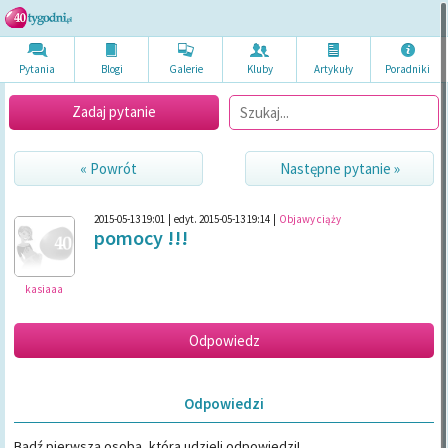
Pytania
Blogi
Galerie
Kluby
Artykuł
y
Poradni
ki
Zadaj pytanie
« Powrót
Następne pytanie »
2015-05-13 19:01
|
edyt. 2015-05-13 19:14
|
Objawy ciąży
pomocy !!!
kasiaaa
Odpowiedzi
Bądź pierwszą osobą, która udzieli odpowiedzi!