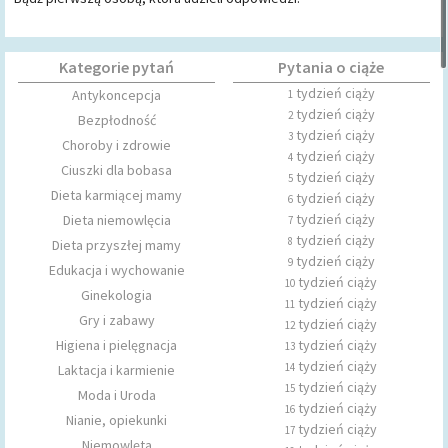
Kategorie pytań
Pytania o ciąże
tydzień ciąży
Antykoncepcja
1
tydzień ciąży
2
Bezpłodność
tydzień ciąży
3
Choroby i zdrowie
tydzień ciąży
4
Ciuszki dla bobasa
tydzień ciąży
5
Dieta karmiącej mamy
tydzień ciąży
6
tydzień ciąży
Dieta niemowlęcia
7
tydzień ciąży
8
Dieta przyszłej mamy
tydzień ciąży
9
Edukacja i wychowanie
tydzień ciąży
10
Ginekologia
tydzień ciąży
11
Gry i zabawy
tydzień ciąży
12
Higiena i pielęgnacja
tydzień ciąży
13
tydzień ciąży
14
Laktacja i karmienie
tydzień ciąży
15
Moda i Uroda
tydzień ciąży
16
Nianie, opiekunki
tydzień ciąży
17
Niemowlęta