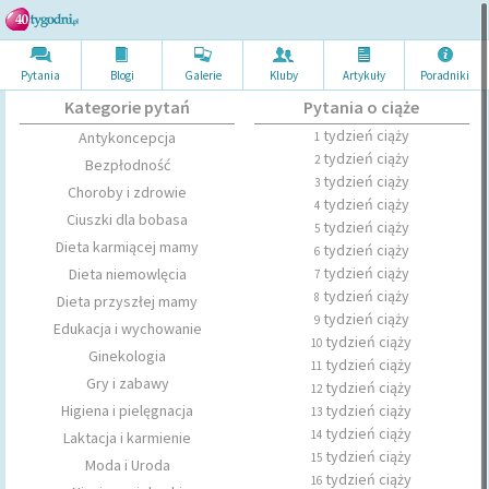
Pytania
Blogi
Galerie
Kluby
Artykuł
y
Poradni
ki
Kategorie pytań
Pytania o ciąże
tydzień ciąży
Antykoncepcja
1
tydzień ciąży
2
Bezpłodność
tydzień ciąży
3
Choroby i zdrowie
tydzień ciąży
4
Ciuszki dla bobasa
tydzień ciąży
5
Dieta karmiącej mamy
tydzień ciąży
6
tydzień ciąży
Dieta niemowlęcia
7
tydzień ciąży
8
Dieta przyszłej mamy
tydzień ciąży
9
Edukacja i wychowanie
tydzień ciąży
10
Ginekologia
tydzień ciąży
11
Gry i zabawy
tydzień ciąży
12
Higiena i pielęgnacja
tydzień ciąży
13
tydzień ciąży
14
Laktacja i karmienie
tydzień ciąży
15
Moda i Uroda
tydzień ciąży
16