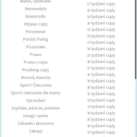
Nianie, opiekunki
tydzień ciąży
17
Niemowlęta
tydzień ciąży
18
Noworodki
tydzień ciąży
19
tydzień ciąży
Objawy ciąży
20
tydzień ciąży
21
Poronienie
tydzień ciąży
22
Poród i Połóg
tydzień ciąży
23
Pozostałe
tydzień ciąży
24
Prawo
tydzień ciąży
25
tydzień ciąży
Prawo i ciąża
26
tydzień ciąży
27
Przebieg ciąży
tydzień ciąży
28
Rozwój dziecka
tydzień ciąży
29
Sport i Ćwiczenia
tydzień ciąży
30
Sport i ćwiczenia dla mamy
tydzień ciąży
31
tydzień ciąży
Sprzedam
32
tydzień ciąży
33
Szpitale, lekarze, położne
tydzień ciąży
34
Uwagi i opinie
tydzień ciąży
35
Zabawki i akcesoria
tydzień ciąży
36
Zakupy
tydzień ciąży
37