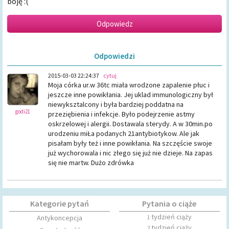
boję :(
Odpowiedzi
2015-03-03 22:24:37
cytuj
Moja córka ur.w 36tc miała wrodzone zapalenie płuc i
jeszcze inne powikłania. Jej uklad immunologiczny był
niewyksztalcony i była bardziej poddatna na
godi21
przeziębienia i infekcje. Było podejrzenie astmy
oskrzelowej i alergii. Dostawala sterydy. A w 30min.po
urodzeniu miŁa podanych 21antybiotykow. Ale jak
pisałam były też i inne powikłania. Na szczęście swoje
już wychorowala i nic złego się już nie dzieje. Na zapas
się nie martw. Dużo zdrówka
Kategorie pytań
Pytania o ciąże
tydzień ciąży
Antykoncepcja
1
tydzień ciąży
2