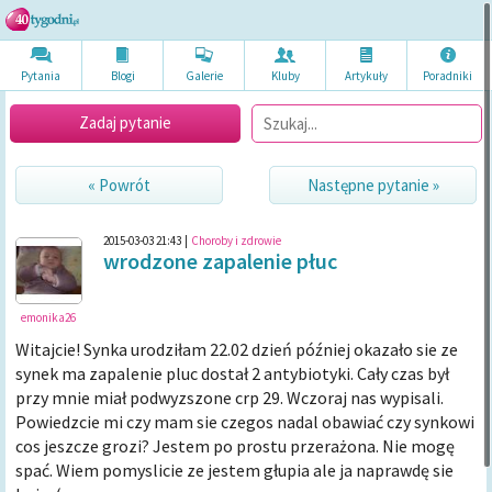
Pytania
Blogi
Galerie
Kluby
Artykuł
y
Poradni
ki
Zadaj pytanie
« Powrót
Następne pytanie »
2015-03-03 21:43
|
Choroby i zdrowie
wrodzone zapalenie płuc
emonika26
Witajcie! Synka urodziłam 22.02 dzień później okazało sie ze
synek ma zapalenie pluc dostał 2 antybiotyki. Cały czas był
przy mnie miał podwyzszone crp 29. Wczoraj nas wypisali.
Powiedzcie mi czy mam sie czegos nadal obawiać czy synkowi
cos jeszcze grozi? Jestem po prostu przerażona. Nie mogę
spać. Wiem pomyslicie ze jestem głupia ale ja naprawdę sie