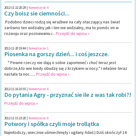
2012-11-22 20:29
|
Komentarze:
4
Czy boisz sie ciemności...
Podobno dzieci rodzą się wrażliwe na cały otaczający nas świat
zarówno ten widzialny jak i ten nie widzialny, ma to pomóc im w
rozwoju oraz poznawaniu i...
Przejdź do wpisu »
2012-11-20 19:44
|
Komentarze:
1
Piosenka na gorszy dzień... i coś jeszcze.
" Pewne rzeczy nie dają o sobie zapomnieć i choć teraz jest
dobrze,kto wie kiedy obudzę się z krzykiem w nocy." I właśnie teraz
nastała ta noc......
Przejdź do wpisu »
2012-11-16 10:55
|
Komentarze:
6
Do pytania Agry - przyznać sie ile z was tak robi?!
Przejdź do wpisu »
2012-11-15 23:20
|
Komentarze:
6
Potwory i spółka czyli moje trollątka
Najmłodszy, wiecznie uśmiechnięty i ugilany Adaś:) Dziś skończył 14