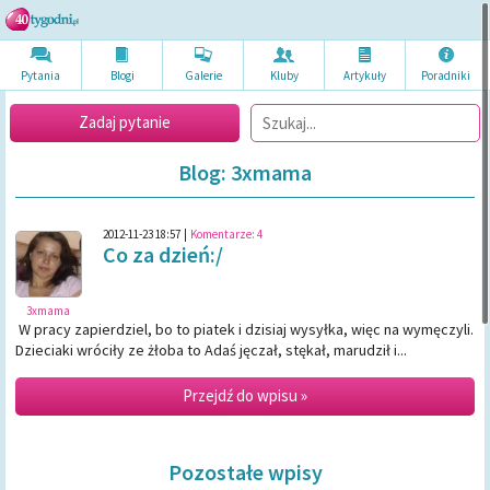
Pytania
Blogi
Galerie
Kluby
Artykuł
y
Poradni
ki
Zadaj pytanie
Blog: 3xmama
2012-11-23 18:57
|
Komentarze:
4
Co za dzień:/
3xmama
W pracy zapierdziel, bo to piatek i dzisiaj wysyłka, więc na wymęczyli.
Dzieciaki wróciły ze żłoba to Adaś jęczał, stękał, marudził i...
Przejdź do wpisu »
Pozostałe wpisy