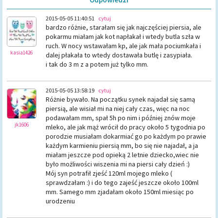
2015-05-05 11:40:51
cytuj
bardzo różnie, starałam się jak najczęściej piersia, ale
pokarmu miałam jak kot napłakał i wtedy butla szła w
ruch. W nocy wstawałam kp, ale jak mała pociumkała i
kasia1426
dalej płakała to wtedy dostawała butlę i zasypiała.
i tak do 3 m z a potem już tylko mm.
2015-05-05 13:58:19
cytuj
Różnie bywało. Na początku synek najadał się samą
piersią, ale wisiał mi na niej cały czas, więc na noc
podawałam mm, spał 5h po nim i później znów moje
jk1606
mleko, ale jak mąż wrócił do pracy około 5 tygodnia po
porodzie musiałam dokarmiać go po każdym po prawie
każdym karmieniu piersią mm, bo się nie najadał, a ja
miałam jeszcze pod opieką 2 letnie dziecko,wiec nie
było możliwości wiszenia mi na piersi cały dzień :)
Mój syn potrafił zjeść 120ml mojego mleko (
sprawdzałam :) i do tego zajeść jeszcze około 100ml
mm. Samego mm zjadałam około 150ml miesiąc po
urodzeniu