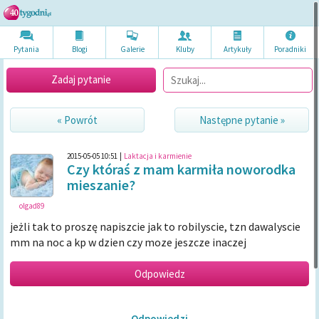
Pytania
Blogi
Galerie
Kluby
Artykuł
y
Poradni
ki
Zadaj pytanie
« Powrót
Następne pytanie »
2015-05-05 10:51
|
Laktacja i karmienie
Czy któraś z mam karmiła noworodka
mieszanie?
olgad89
jeżli tak to proszę napiszcie jak to robilyscie, tzn dawalyscie
mm na noc a kp w dzien czy moze jeszcze inaczej
Odpowiedzi