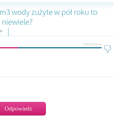
m3 wody zużyte w pół roku to
 niewiele?
|
53
Słabe pytanie