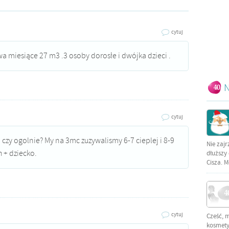
cytuj
 miesiące 27 m3 .3 osoby dorosłe i dwójka dzieci .
N
cytuj
 czy ogolnie? My na 3mc zuzywalismy 6-7 cieplej i 8-9
Nie zajr
 + dziecko.
dłuższy 
Cisza. M
cytuj
Cześć, 
kosmetyc