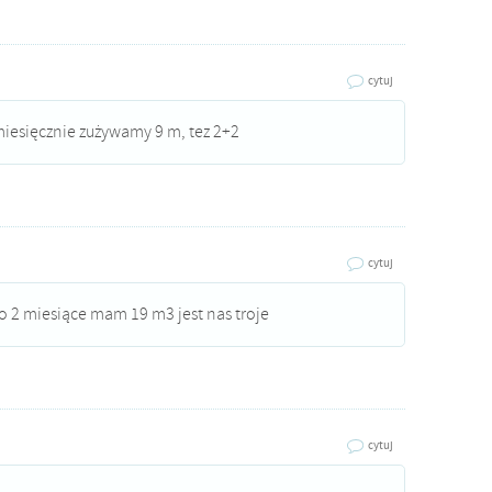
cytuj
iesięcznie zużywamy 9 m, tez 2+2
cytuj
co 2 miesiące mam 19 m3 jest nas troje
cytuj