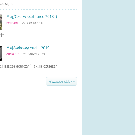
e się tu,...
Maj/Czerwiec/Lipiec 2018 :)
iwona91
2019-06-15 21:49
|
cje
Majówkowy cud _ 2019
duska016
2019-01-28 21:03
|
ś jeszcze dołączy :) jak się czujesz?
Wszystkie kluby »