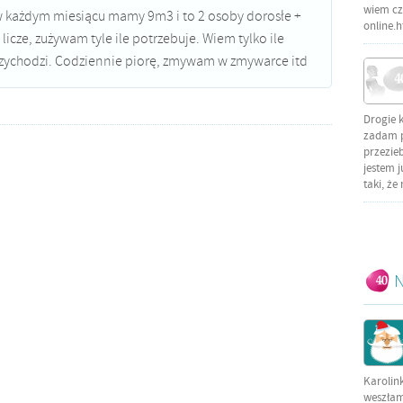
wiem czy
 każdym miesiącu mamy 9m3 i to 2 osoby dorosłe +
online.
 licze, zużywam tyle ile potrzebuje. Wiem tylko ile
zychodzi. Codziennie piorę, zmywam w zmywarce itd
Drogie 
zadam py
przezieb
jestem j
taki, że
N
Karolin
weszłam 