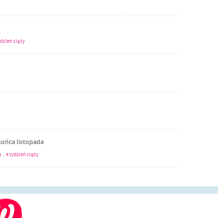
ydzień ciąży
ońca listopada
a
4 tydzień ciąży
|