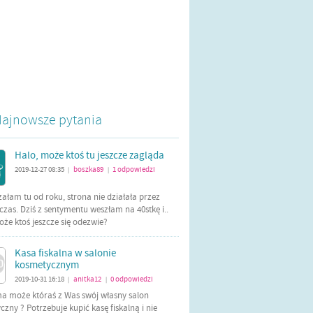
ajnowsze pytania
Halo, może ktoś tu jeszcze zagląda
2019-12-27 08:35
boszka89
1
odpowiedzi
|
|
załam tu od roku, strona nie działała przez
czas. Dziś z sentymentu weszłam na 40stkę i..
oże ktoś jeszcze się odezwie?
Kasa fiskalna w salonie
kosmetycznym
2019-10-31 16:18
anitka12
0
odpowiedzi
|
|
ma może któraś z Was swój własny salon
zny ? Potrzebuje kupić kasę fiskalną i nie