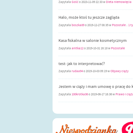
Zapytała
Gość
o
2023-11-09 22:33
w
Dieta niemowlęcia
Halo, może ktoś tu jeszcze zagląda
Zapytała
boszka89
o
2019-12-27 08:35
w
Pozostałe
1 t
|
Kasa fiskalna w salonie kosmetycznym
Zapytała
anitka12
o
2019-10-31 16:18
w
Pozostałe
test- jak to interpretować?
Zapytała
rudaa94
o
2019-10-03 09:19
w
Objawy ciąży
Jestem w ciąży i mam umowę o pracę do k
Zapytała
100krotka36
o
2019-06-17 16:36
w
Prawo i ciąż