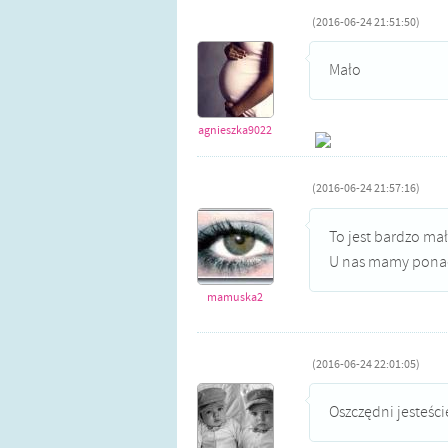
(2016-06-24 21:51:50)
Mało
agnieszka9022
(2016-06-24 21:57:16)
To jest bardzo mał
U nas mamy ponad 
mamuska2
(2016-06-24 22:01:05)
Oszczędni jesteści