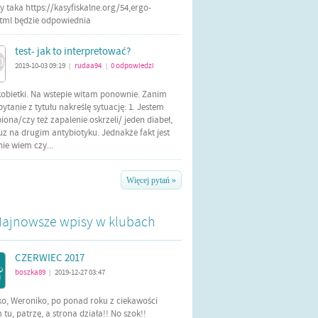
 taka https://kasyfiskalne.org/54,ergo-
html będzie odpowiednia
test- jak to interpretować?
2019-10-03 09:19
rudaa94
0
odpowiedzi
|
|
kobietki. Na wstepie witam ponownie. Zanim
tanie z tytułu nakreślę sytuację: 1. Jestem
iona/czy też zapalenie oskrzeli/ jeden diabeł,
uz na drugim antybiotyku. Jednakże fakt jest
 nie wiem czy...
Więcej pytań »
ajnowsze wpisy w klubach
CZERWIEC 2017
boszka89
2019-12-27 03:47
|
ko, Weroniko, po ponad roku z ciekawości
tu, patrzę, a strona działa!! No szok!!