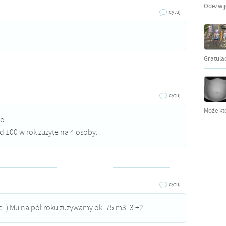
Odezwijci
cytuj
Gratula
cytuj
Może kto
o...
100 w rok zużyte na 4 osoby.
cytuj
e :) Mu na pół roku zużywamy ok. 75 m3. 3 +2.