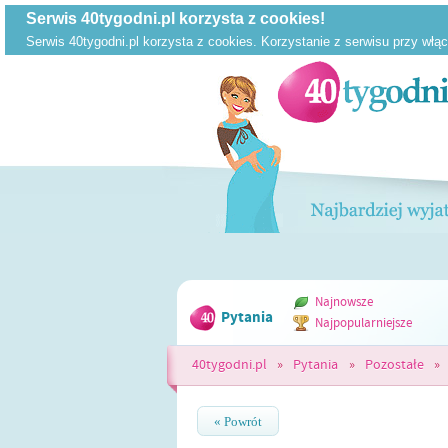
Najnowsze
Pytania
Najpopularniejsze
40tygodni.pl
»
Pytania
»
Pozostałe
»
« Powrót