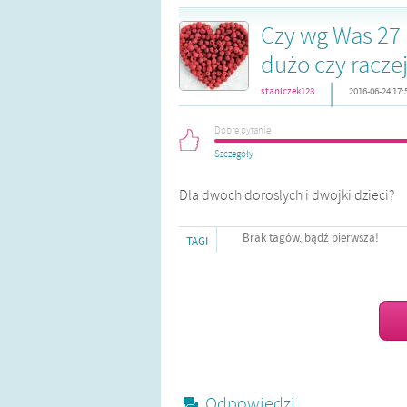
Czy wg Was 27 
dużo czy raczej
|
staniczek123
2016-06-24 17:
Dobre pytanie
Szczegóły
Dla dwoch doroslych i dwojki dzieci?
Brak tagów, bądź pierwsza!
TAGI
Odpowiedzi