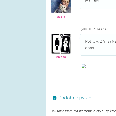
malutko
jadzka
(2016-06-28 14:47:42)
Pół roku 27m3? M
domu.
wredna
Podobne pytania
Jak idzie Wam rozszerzanie diety? Czy kto