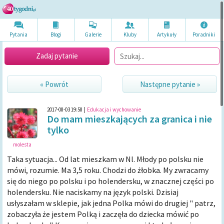
Pytania
Blogi
Galerie
Kluby
Artykuł
y
Poradni
ki
Zadaj pytanie
« Powrót
Następne pytanie »
2017-08-03 19:58
|
Edukacja i wychowanie
Do mam mieszkających za granica i nie
tylko
molesta
Taka sytuacja... Od lat mieszkam w Nl. Młody po polsku nie
mówi, rozumie. Ma 3,5 roku. Chodzi do żłobka. My zwracamy
się do niego po polsku i po holendersku, w znacznej części po
holendersku. Nie naciskamy na język polski. Dzisiaj
usłyszałam w sklepie, jak jedna Polka mówi do drugiej " patrz,
zobaczyła że jestem Polką i zaczęła do dziecka mówić po