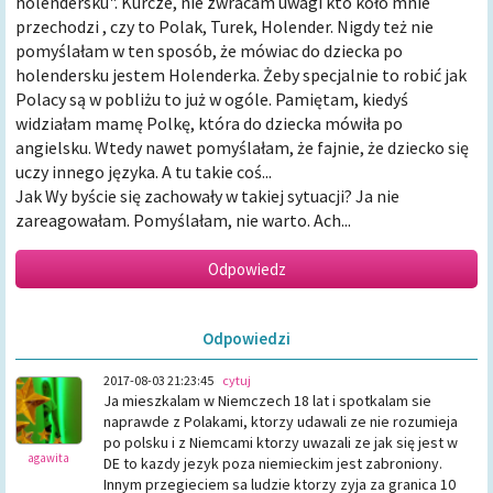
holendersku". Kurcze, nie zwracam uwagi kto koło mnie
przechodzi , czy to Polak, Turek, Holender. Nigdy też nie
pomyślałam w ten sposób, że mówiac do dziecka po
holendersku jestem Holenderka. Żeby specjalnie to robić jak
Polacy są w pobliżu to już w ogóle. Pamiętam, kiedyś
widziałam mamę Polkę, która do dziecka mówiła po
angielsku. Wtedy nawet pomyślałam, że fajnie, że dziecko się
uczy innego języka. A tu takie coś...
Jak Wy byście się zachowały w takiej sytuacji? Ja nie
zareagowałam. Pomyślałam, nie warto. Ach...
Odpowiedzi
2017-08-03 21:23:45
cytuj
Ja mieszkalam w Niemczech 18 lat i spotkalam sie
naprawde z Polakami, ktorzy udawali ze nie rozumieja
po polsku i z Niemcami ktorzy uwazali ze jak się jest w
agawita
DE to kazdy jezyk poza niemieckim jest zabroniony.
Innym przegieciem sa ludzie ktorzy zyja za granica 10