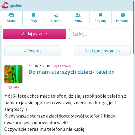
Pytania
Blogi
Galerie
Kluby
Artykuł
y
Poradni
ki
Zadaj pytanie
« Powrót
Następne pytanie »
2018-07-23 21:18
|
Gry i zabawy
Do mam starszych dzieci- telefon
agawita
Mój 6- latek chce mieć telefon, dzisiaj zrobił sobie telefon z
papieru jak sie ogarne to wstawię zdjęcie na bloga, jest
zarąbisty :)
Kiedy wasze starsze dzieci dostały swój telefon? Kiedy
uważacie jest odpowiedni wiek?
Oczywiście teraz mu telefonu nie kupię.