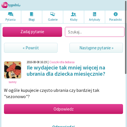
Pytania
Blogi
Galerie
Kluby
Artykuł
y
Poradni
ki
Zadaj pytanie
« Powrót
Następne pytanie »
2016-08-08 16:19
|
Ciuszki dla bobasa
Ile wydajecie tak mniej więcej na
ubrania dla dziecka miesięcznie?
sunny
W ogóle kupujecie często ubrania czy bardziej tak
"sezonowo"?
Odpowiedzi