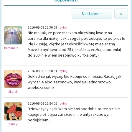
Następne ›
»
2016-08-08 16:36:03
cytuj
Nie ma tak, że przeznaczam określoną kwotę na
ubranka dla małej. Jak czegoś potrzebuje, to po prostu
idę i kupuję, ciężko jest określić kwotę miesięczną.
karolinainikola
Może to być kwota od 25 (jakaś bluzeczka, spodenki)
do 200 (nie wiem sezonowo kurtka buty)
2016-08-08 16:50:31
cytuj
Dokladnie jak wyzej. Nie kupuje co miesiac. Raczej jak
wyrosnie albo sezonowo, wydaje jednorazowo
wueksza sume
8karo8
2016-08-08 16:54:05
cytuj
Dziewczyny a jak Wam się coś spodoba to też nic nie
kupujecie? Jejuu zaraźcie mnie antyzakupowym
podejściem...
sunny