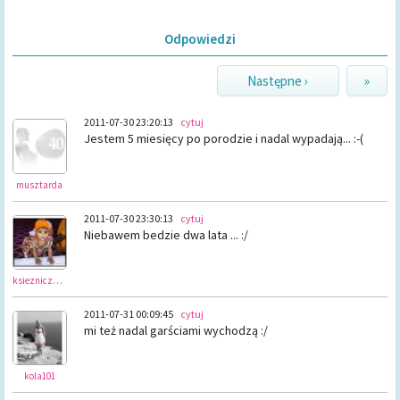
Odpowiedzi
Następne ›
»
2011-07-30 23:20:13
cytuj
Jestem 5 miesięcy po porodzie i nadal wypadają... :-(
musztarda
2011-07-30 23:30:13
cytuj
Niebawem bedzie dwa lata ... :/
ksiezniczkam
2011-07-31 00:09:45
cytuj
mi też nadal garściami wychodzą :/
kola101