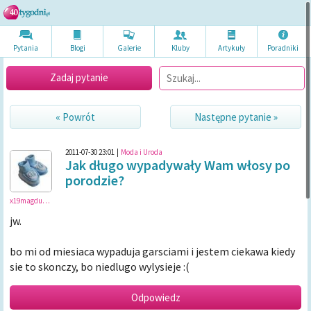
Pytania
Blogi
Galerie
Kluby
Artykuł
y
Poradni
ki
Zadaj pytanie
« Powrót
Następne pytanie »
2011-07-30 23:01
|
Moda i Uroda
Jak długo wypadywały Wam włosy po
porodzie?
x19magdus91x
jw.
bo mi od miesiaca wypaduja garsciami i jestem ciekawa kiedy
sie to skonczy, bo niedlugo wylysieje :(