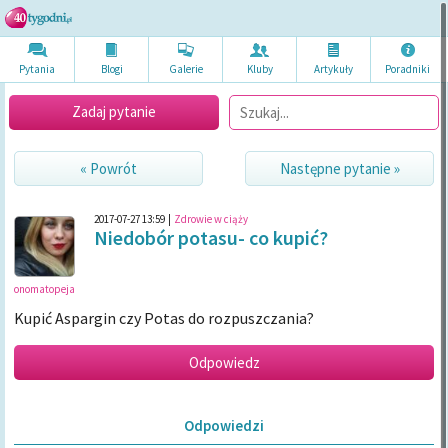
Pytania
Blogi
Galerie
Kluby
Artykuł
y
Poradni
ki
Zadaj pytanie
« Powrót
Następne pytanie »
2017-07-27 13:59
|
Zdrowie w ciąży
Niedobór potasu- co kupić?
onomatopeja
Kupić Aspargin czy Potas do rozpuszczania?
Odpowiedzi