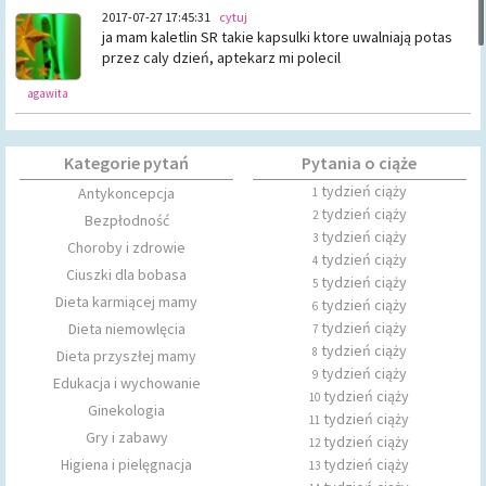
2017-07-27 17:45:31
cytuj
ja mam kaletlin SR takie kapsulki ktore uwalniają potas
przez caly dzień, aptekarz mi polecil
agawita
Kategorie pytań
Pytania o ciąże
tydzień ciąży
Antykoncepcja
1
tydzień ciąży
2
Bezpłodność
tydzień ciąży
3
Choroby i zdrowie
tydzień ciąży
4
Ciuszki dla bobasa
tydzień ciąży
5
Dieta karmiącej mamy
tydzień ciąży
6
tydzień ciąży
Dieta niemowlęcia
7
tydzień ciąży
8
Dieta przyszłej mamy
tydzień ciąży
9
Edukacja i wychowanie
tydzień ciąży
10
Ginekologia
tydzień ciąży
11
Gry i zabawy
tydzień ciąży
12
Higiena i pielęgnacja
tydzień ciąży
13