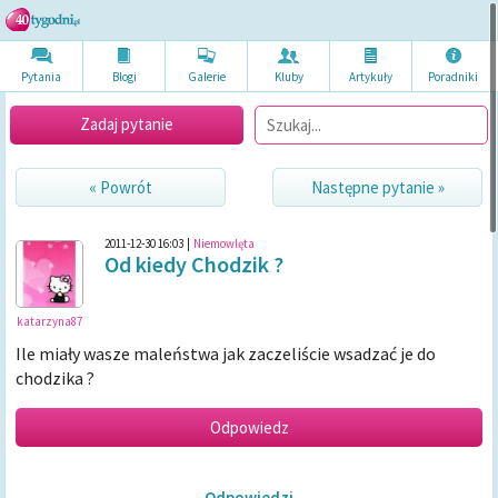
Pytania
Blogi
Galerie
Kluby
Artykuł
y
Poradni
ki
Zadaj pytanie
« Powrót
Następne pytanie »
2011-12-30 16:03
|
Niemowlęta
Od kiedy Chodzik ?
katarzyna87
Ile miały wasze maleństwa jak zaczeliście wsadzać je do
chodzika ?
Odpowiedzi