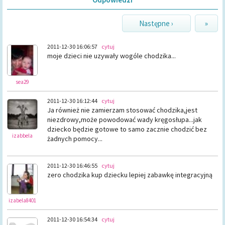
Następne ›
»
2011-12-30 16:06:57
cytuj
moje dzieci nie uzywały wogóle chodzika...
sea29
2011-12-30 16:12:44
cytuj
Ja również nie zamierzam stosować chodzika,jest
niezdrowy,może powodować wady kręgosłupa...jak
dziecko będzie gotowe to samo zacznie chodzić bez
izabbela
żadnych pomocy...
2011-12-30 16:46:55
cytuj
zero chodzika kup dziecku lepiej zabawkę integracyjną
izabela8401
2011-12-30 16:54:34
cytuj