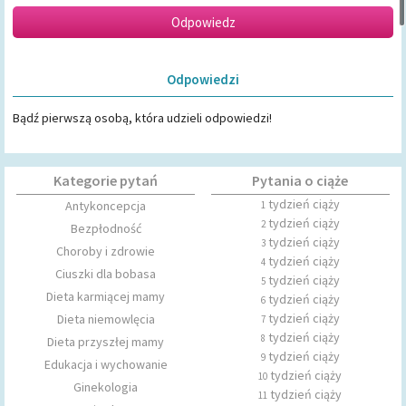
Odpowiedzi
Bądź pierwszą osobą, która udzieli odpowiedzi!
Kategorie pytań
Pytania o ciąże
tydzień ciąży
Antykoncepcja
1
tydzień ciąży
2
Bezpłodność
tydzień ciąży
3
Choroby i zdrowie
tydzień ciąży
4
Ciuszki dla bobasa
tydzień ciąży
5
Dieta karmiącej mamy
tydzień ciąży
6
tydzień ciąży
Dieta niemowlęcia
7
tydzień ciąży
8
Dieta przyszłej mamy
tydzień ciąży
9
Edukacja i wychowanie
tydzień ciąży
10
Ginekologia
tydzień ciąży
11