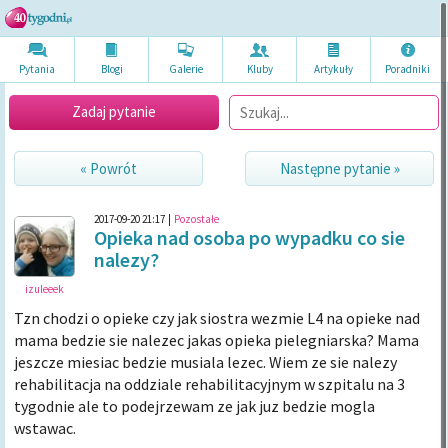
Pytania
Blogi
Galerie
Kluby
Artykuł
y
Poradni
ki
Zadaj pytanie
« Powrót
Następne pytanie »
2017-09-20 21:17
|
Pozostałe
Opieka nad osoba po wypadku co sie
nalezy?
izuleeek
Tzn chodzi o opieke czy jak siostra wezmie L4 na opieke nad
mama bedzie sie nalezec jakas opieka pielegniarska? Mama
jeszcze miesiac bedzie musiala lezec. Wiem ze sie nalezy
rehabilitacja na oddziale rehabilitacyjnym w szpitalu na 3
tygodnie ale to podejrzewam ze jak juz bedzie mogla
wstawac.